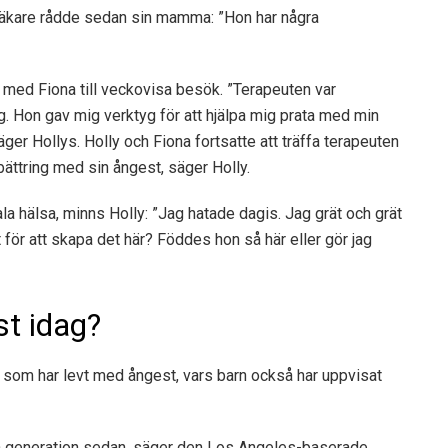
rnläkare rådde sedan sin mamma: ”Hon har några
ta med Fiona till veckovisa besök. ”Terapeuten var
g. Hon gav mig verktyg för att hjälpa mig prata med min
ger Hollys. Holly och Fiona fortsatte att träffa terapeuten
bättring med sin ångest, säger Holly.
a hälsa, minns Holly: ”Jag hatade dagis. Jag grät och grät
t för att skapa det här? Föddes hon så här eller gör jag
st idag?
ar som har levt med ångest, vars barn också har uppvisat
 en generation sedan, säger den Los Angeles-baserade