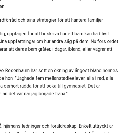
en.
dförråd och sina strategier för att hantera familjer.
ig, upptagen för att beskriva hur ett barn kan ha blivit
sina uppfattningar om hur andra såg på dem. Nu förs ordet
ar att deras barn gråter, i dagar, ibland, eller vägrar att
e Rosenbaum har sett en ökning av ångest bland hennes
de hon: ”Jag
hade fem mellanstadieelever, alla i rad, alla
 oerhört rädda för att söka till gymnasiet. Det är
än det var när jag började träna.”
?
vå: hjärnans ledningar och föräldraskap. Enkelt uttryckt är