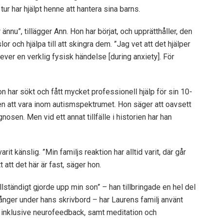
ur har hjälpt henne att hantera sina barns.
 ännu”, tillägger Ann. Hon har börjat, och upprätthåller, den
r och hjälpa till att skingra dem. ”Jag vet att det hjälper
lever en verklig fysisk händelse [during anxiety]. För
n har sökt och fått mycket professionell hjälp för sin 10-
en att vara inom autismspektrumet. Hon säger att oavsett
nosen. Men vid ett annat tillfälle i historien har han
rit känslig. ”Min familjs reaktion har alltid varit, där går
att det här är fast, säger hon.
llständigt gjorde upp min son” – han tillbringade en hel del
 gånger under hans skrivbord – har Laurens familj använt
er, inklusive neurofeedback, samt meditation och