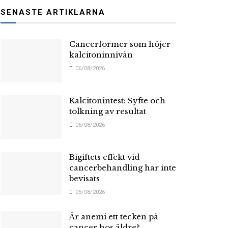
SENASTE ARTIKLARNA
Cancerformer som höjer
kalcitoninnivån
06/08/2026
Kalcitonintest: Syfte och
tolkning av resultat
06/08/2026
Bigiftets effekt vid
cancerbehandling har inte
bevisats
05/08/2026
Är anemi ett tecken på
cancer hos äldre?