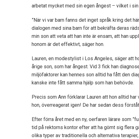
arbetat mycket med sin egen ångest – vilket i sin t
”När vi var barn fanns det inget språk kring det här
dialogen med sina barn för att bekräfta deras rädslo
min son att veta att han inte är ensam, att han upp
honom är det effektivt, säger hon.
Lauren, en modestylist i Los Angeles, säger att ho
årige son, som har ångest. Vid 3 fick han diagnos
miljöfaktorer kan hennes son alltid ha fått den diag
kanske inte fått samma hjälp som han behövde.
Precis som Ann förklarar Lauren att hon alltid har va
hon, överreagerat igen! De har sedan dess förstått 
Efter förra året med en ny, oerfaren lärare som ”fu
tid på rektorns kontor efter att ha gömt sig flera
olika typer av traditionella och alternativa terapi