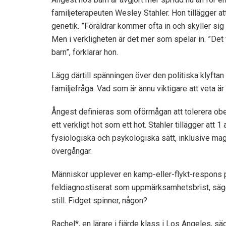
familjeterapeuten Wesley Stahler. Hon tillägger at
genetik. ”Föräldrar kommer ofta in och skyller sig
Men i verkligheten är det mer som spelar in. ”Det 
barn”, förklarar hon.
Lägg därtill spänningen över den politiska klyftan 
familjefråga. Vad som är ännu viktigare att veta ä
Ångest definieras som oförmågan att tolerera obeha
ett verkligt hot som ett hot. Stahler tillägger att 
fysiologiska och psykologiska sätt, inklusive magv
övergångar.
Människor upplever en kamp-eller-flykt-respons p
feldiagnostiserat som uppmärksamhetsbrist, säger 
still. Fidget spinner, någon?
Rachel*, en lärare i fjärde klass i Los Angeles, s