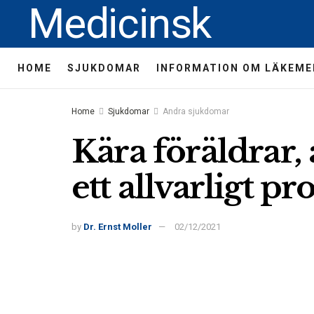
Medicinsk
HOME
SJUKDOMAR
INFORMATION OM LÄKEME
Home
Sjukdomar
Andra sjukdomar
Kära föräldrar,
ett allvarligt p
by
Dr. Ernst Moller
02/12/2021