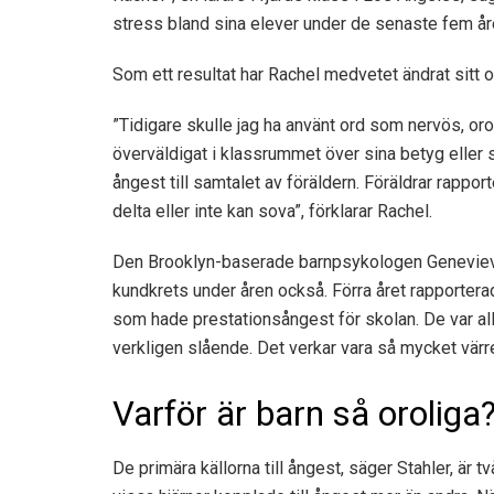
stress bland sina elever under de senaste fem år
Som ett resultat har Rachel medvetet ändrat sitt or
”Tidigare skulle jag ha använt ord som nervös, orol
överväldigat i klassrummet över sina betyg eller 
ångest till samtalet av föräldern. Föräldrar rapporter
delta eller inte kan sova”, förklarar Rachel.
Den Brooklyn-baserade barnpsykologen Geneviev
kundkrets under åren också. Förra året rapportera
som hade prestationsångest för skolan. De var alla
verkligen slående. Det verkar vara så mycket värre 
Varför är barn så oroliga
De primära källorna till ångest, säger Stahler, är t