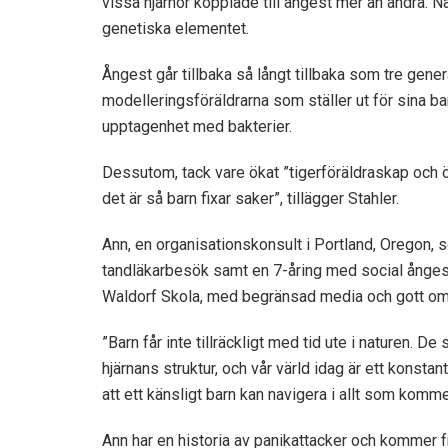
vissa hjärnor kopplade till ångest mer än andra. 
genetiska elementet.
Ångest går tillbaka så långt tillbaka som tre gener
modelleringsföräldrarna som ställer ut för sina b
upptagenhet med bakterier.
Dessutom, tack vare ökat ”tigerföräldraskap och ö
det är så barn fixar saker”, tillägger Stahler.
Ann, en organisationskonsult i Portland, Oregon, 
tandläkarbesök samt en 7-åring med social ångest,
Waldorf Skola, med begränsad media och gott om 
”Barn får inte tillräckligt med tid ute i naturen. D
hjärnans struktur, och vår värld idag är ett konst
att ett känsligt barn kan navigera i allt som komm
Ann har en historia av panikattacker och kommer fr