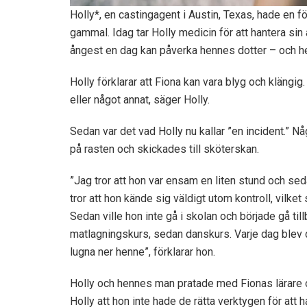
Holly*, en castingagent i Austin, Texas, hade en f
gammal. Idag tar Holly medicin för att hantera si
ångest en dag kan påverka hennes dotter – och he
Holly förklarar att Fiona kan vara blyg och klängig
eller något annat, säger Holly.
Sedan var det vad Holly nu kallar ”en incident.” N
på rasten och skickades till sköterskan.
”Jag tror att hon var ensam en liten stund och sedan
tror att hon kände sig väldigt utom kontroll, vilke
Sedan ville hon inte gå i skolan och började gå til
matlagningskurs, sedan danskurs. Varje dag blev det 
lugna ner henne”, förklarar hon.
Holly och hennes man pratade med Fionas lärare 
Holly att hon inte hade de rätta verktygen för att h