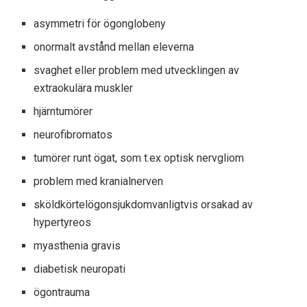
asymmetri för ögongloben
y
onormalt avstånd mellan eleverna
svaghet eller problem med utvecklingen av
extraokulära muskler
hjärntumörer
neurofibromatos
tumörer runt ögat, som t.ex
optisk nervgliom
problem med kranialnerven
sköldkörtelögonsjukdom
vanligtvis orsakad av
hypertyreos
myasthenia gravis
diabetisk neuropati
ögontrauma