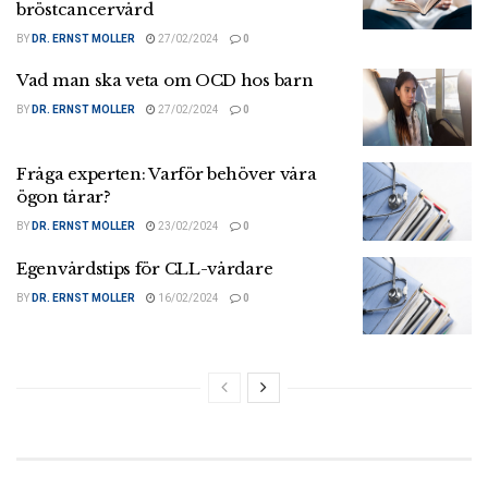
bröstcancervård
BY
DR. ERNST MOLLER
27/02/2024
0
Vad man ska veta om OCD hos barn
BY
DR. ERNST MOLLER
27/02/2024
0
Fråga experten: Varför behöver våra
ögon tårar?
BY
DR. ERNST MOLLER
23/02/2024
0
Egenvårdstips för CLL-vårdare
BY
DR. ERNST MOLLER
16/02/2024
0