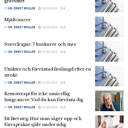
graviditet
BY
DR. ERNST MOLLER
16/03/2024
0
Mjältcancer
BY
DR. ERNST MOLLER
16/03/2024
0
Svavelrapar: 7 huskurer och mer
BY
DR. ERNST MOLLER
14/03/2024
0
Utsikter och förväntad livslängd efter en
stroke
BY
DR. ERNST MOLLER
12/03/2024
0
Kemoterapi för icke-småcellig
lungcancer: Vad du kan förvänta dig
BY
DR. ERNST MOLLER
12/03/2024
0
Ett litet steg: Hur man säger upp och
förespråkar själv under tidig