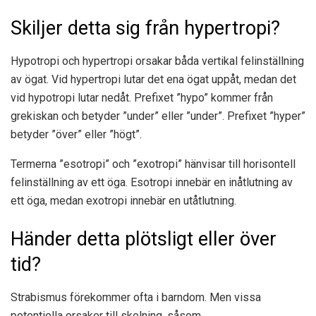
Skiljer detta sig från hypertropi?
Hypotropi och hypertropi orsakar båda vertikal felinställning
av ögat. Vid hypertropi lutar det ena ögat uppåt, medan det
vid hypotropi lutar nedåt. Prefixet ”hypo” kommer från
grekiskan och betyder ”under” eller ”under”. Prefixet ”hyper”
betyder ”över” eller ”högt”.
Termerna ”esotropi” och ”exotropi” hänvisar till horisontell
felinställning av ett öga. Esotropi innebär en inåtlutning av
ett öga, medan exotropi innebär en utåtlutning.
Händer detta plötsligt eller över
tid?
Strabismus förekommer ofta i
barndom
. Men vissa
potentiella orsaker till skelning, såsom