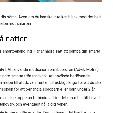
r din sömn. Även om du kanske inte kan bli av med det helt,
jälpa mot smärtan.
på natten
s smärtbehandling. Här är några sätt att dämpa din smärta
del.
Att använda mediciner som ibuprofen (Advil, Motrin),
 mindre smärta från tandvärk. Att använda bedövande
jälpa till att döva smärtan tillräckligt länge för att du ska
okain för att behandla spädbarn eller barn under 2 år.
e än din kropp kan förhindra att blodet rusar till ditt huvud.
tandvärk och eventuellt hålla dig vaken.
cis innan du lägger dig.
Dessa livsmedel kan förvärra