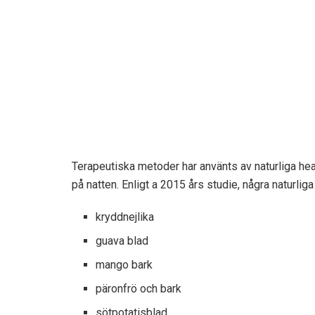
Terapeutiska metoder har använts av naturliga hea
på natten. Enligt a
2015 års studie
, några naturli
kryddnejlika
guava blad
mango bark
päronfrö och bark
sötpotatisblad