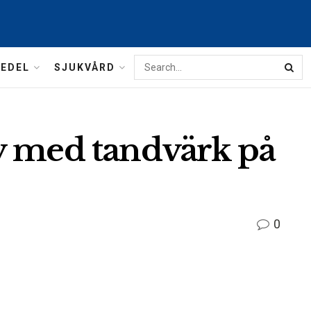
MEDEL
SJUKVÅRD
v med tandvärk på
0