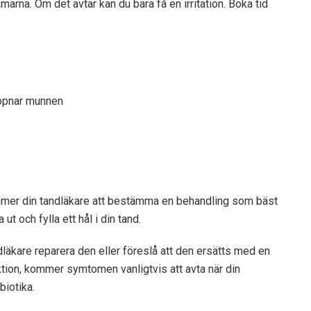
na. Om det avtar kan du bara få en irritation. Boka tid
öppnar munnen
mer din tandläkare att bestämma en behandling som bäst
ut och fylla ett hål i din tand.
ndläkare reparera den eller föreslå att den ersätts med en
ktion, kommer symtomen vanligtvis att avta när din
biotika.