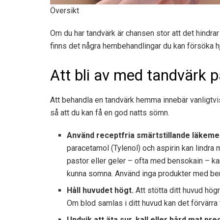
Översikt
Om du har tandvärk är chansen stor att det hindra
finns det några hembehandlingar du kan försöka h
Att bli av med tandvärk 
Att behandla en tandvärk hemma innebär vanligtvi
så att du kan få en god natts sömn.
Använd receptfria smärtstillande läkeme
paracetamol (Tylenol) och aspirin kan lindra
pastor eller geler – ofta med bensokain – kan h
kunna somna. Använd inga produkter med bens
Håll huvudet högt.
Att stötta ditt huvud högr
Om blod samlas i ditt huvud kan det förvärra 
Undvik att äta sur, kall eller hård mat pre