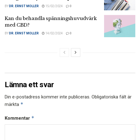
BY
DR. ERNST MOLLER
15/02/2024
0
Kan du behandla spänningshuvudvärk
med CBD?
BY
DR. ERNST MOLLER
14/02/2024
0
Lämna ett svar
Din e-postadress kommer inte publiceras.
Obligatoriska fält är
*
märkta
*
Kommentar