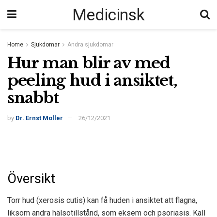
Medicinsk
Home
Sjukdomar
Andra sjukdomar
Hur man blir av med
peeling hud i ansiktet,
snabbt
by
Dr. Ernst Moller
26/12/2021
Översikt
Torr hud (xerosis cutis) kan få huden i ansiktet att flagna,
liksom andra hälsotillstånd, som eksem och psoriasis. Kall