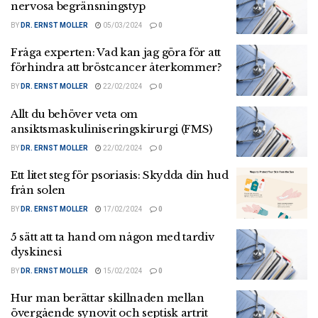
nervosa begränsningstyp
BY
DR. ERNST MOLLER
05/03/2024
0
Fråga experten: Vad kan jag göra för att
förhindra att bröstcancer återkommer?
BY
DR. ERNST MOLLER
22/02/2024
0
Allt du behöver veta om
ansiktsmaskuliniseringskirurgi (FMS)
BY
DR. ERNST MOLLER
22/02/2024
0
Ett litet steg för psoriasis: Skydda din hud
från solen
BY
DR. ERNST MOLLER
17/02/2024
0
5 sätt att ta hand om någon med tardiv
dyskinesi
BY
DR. ERNST MOLLER
15/02/2024
0
Hur man berättar skillnaden mellan
övergående synovit och septisk artrit