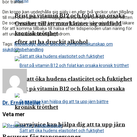
bör tränas.
Din kropp kan underhålla sig själv i en eller två veckor utan tillgång
Brist på vitamin B12 och folat kan orsaka
till mat och vatten och möjligen ännu längre om du dricker vatten.
De som upplever svält kommer att behöva övervakas av en läkare
Orsaker till att man känner sig andfådd
för att komma tillbaka till hälsa efter tidsperioden utan näring för
kronisk trötthet
att undvika återmatningssyndrom.
efter att ha druckit alkohol
Tags:
knowledge about disease symptoms
kunskap om
sjukdomsbehandling
Sätt att öka hudens elasticitet och fuktighet
Brist på vitamin B12 och folat kan orsaka
Dr. Ernst Moller
kronisk trötthet
Veta mer
Guavajuice kan hjälpa dig att ta upp järn