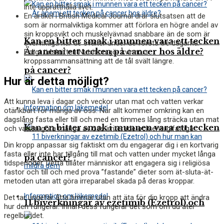
inte upprätthålla livet.
En artikel i
British Medical Journal
drar slutsatsen att de
som är normalviktiga kommer att förlora en högre andel av
sin kroppsvikt och muskelvävnad snabbare än de som är
Kan en bitter smak i munnen vara ett tecken
överviktiga när de svälter under de första tre dagarna.
Är anemi ett tecken på cancer hos äldre?
Enligt tidskriften Nutrition gör kvinnors
kroppssammansättning att de tål svält längre.
på cancer?
Hur är detta möjligt?
Att kunna leva i dagar och veckor utan mat och vatten verkar
Information om läkemedel
otänkbart för många av oss. När allt kommer omkring kan en
dagslång fasta eller till och med en timmes lång sträcka utan mat
Kan en bitter smak i munnen vara ett tecken
och vatten göra många av oss irriterade och energifattiga.
Din kropp anpassar sig faktiskt om du engagerar dig i en kortvarig
fasta eller inte har tillgång till mat och vatten under mycket långa
på cancer?
tidsperioder. Detta tillåter människor att engagera sig i religiösa
fastor och till och med prova ”fastande” dieter som ät-sluta-ät-
metoden utan att göra irreparabel skada på deras kroppar.
Information om läkemedel
Det tar ungefär åtta timmar utan att äta för din kropp att ändra
11 biverkningar av ezetimib (Ezetrol) och
hur den fungerar. Innan dess fungerar det som om du äter
regelbundet.