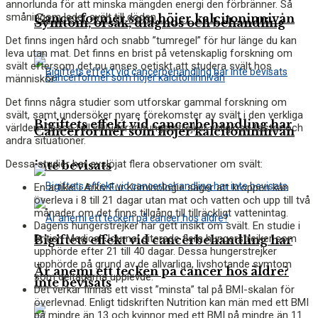
annorlunda för att minska mängden energi den förbränner. Så
småningom leder svält till döden.
Cancerformer som höjer kalcitoninnivån
Symtom, orsak, diagnos och behandling
Det finns ingen hård och snabb ”tumregel” för hur länge du kan
leva utan mat. Det finns en brist på vetenskaplig forskning om
svält eftersom det nu anses oetiskt att studera svält hos
människor.
Det finns några studier som utforskar gammal forskning om
svält, samt undersöker nyare förekomster av svält i den verkliga
Bigiftets effekt vid cancerbehandling har
världen. Dessa fall inkluderar hungerstrejker, religiösa fastor och
Cancerformer som höjer kalcitoninnivån
andra situationer.
Dessa studier har avslöjat flera observationer om svält:
inte bevisats
En artikel i
Arkiv Fur Kriminologie
säger att kroppen kan
överleva i 8 till 21 dagar utan mat och vatten och upp till två
månader om det finns tillgång till tillräckligt vattenintag.
Dagens hungerstrejker har gett insikt om svält. En studie i
British Medical Journal
citerade flera hungerstrejker som
Bigiftets effekt vid cancerbehandling har
upphörde efter 21 till 40 dagar. Dessa hungerstrejker
upphörde på grund av de allvarliga, livshotande symtom
Är anemi ett tecken på cancer hos äldre?
som deltagarna upplevde.
inte bevisats
Det verkar finnas ett visst ”minsta” tal på BMI-skalan för
överlevnad. Enligt tidskriften Nutrition kan män med ett BMI
på mindre än 13 och kvinnor med ett BMI på mindre än 11 ​​