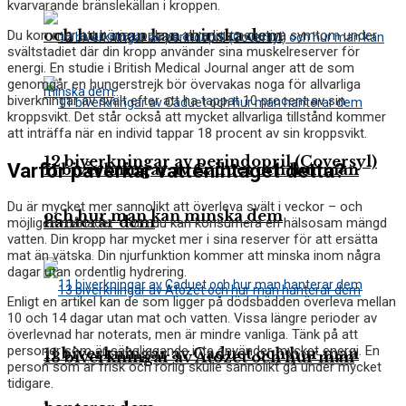
kvarvarande bränslekällan i kroppen.
och hur man kan minska dem
Du kommer att börja uppleva allvarliga negativa symtom under
svältstadiet där din kropp använder sina muskelreserver för
energi. En studie i
British Medical Journal
anger att de som
genomgår en hungerstrejk bör övervakas noga för allvarliga
biverkningar av svält efter att ha tappat 10 procent av sin
kroppsvikt. Det står också att mycket allvarliga tillstånd kommer
att inträffa när en individ tappar 18 procent av sin kroppsvikt.
12 biverkningar av perindopril (Coversyl)
Varför påverkar vattenintaget detta?
11 biverkningar av Caduet och hur man
Du är mycket mer sannolikt att överleva svält i veckor – och
och hur man kan minska dem
hanterar dem
möjligen månader – om du kan konsumera en hälsosam mängd
vatten. Din kropp har mycket mer i sina reserver för att ersätta
mat än vätska. Din njurfunktion kommer att minska inom några
dagar utan ordentlig hydrering.
Enligt en artikel kan de som ligger på dödsbädden överleva mellan
10 och 14 dagar utan mat och vatten. Vissa längre perioder av
överlevnad har noterats, men är mindre vanliga. Tänk på att
personer som är sängliggande inte använder mycket energi. En
11 biverkningar av Caduet och hur man
13 biverkningar av Atozet och hur man
person som är frisk och rörlig skulle sannolikt gå under mycket
tidigare.