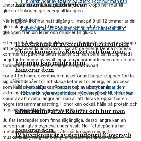
hur man kan mildra dem
Under normala omständigheter bryter din kropp ner mat till
glukos. Glukosen ger energi till kroppen.
När kroppen inte har haft tillgång till mat på 8 till 12 timmar är din
glukoslagring uttömd. Din kropp kommer att börja omvandla
glykogen från din lever och muskler till glukos.
Efter att ditt glukos och glykogen är utarmade kommer din kropp
11 biverkningar av ezetimib (Ezetrol) och
att börja använda aminosyror för att ge energi. Denna process
9 biverkningar av Rosuzet och hur man
kommer att påverka dina muskler och kan bära din kropp med i
ungefär
tre dagar av svält
innan ämnesomsättningen gör en stor
hur man kan mildra dem
förändring för att bevara mager kroppsvävnad.
hanterar dem
För att förhindra överdriven muskelförlust börjar kroppen förlita
sig på fettdepåer för att skapa ketoner för energi, en process
som kallas ketos. Du kommer att uppleva betydande
viktminskning under denna tid. En av anledningarna till att kvinnor
klarar av att svälta längre än män är att deras kroppar har en
högre fettsammansättning. Honor kan också hålla på protein och
muskelvävnad bättre än män under svält.
9 biverkningar av Rosuzet och hur man
Ju fler fettdepåer som finns tillgängliga, desto längre kan en
person vanligtvis överleva under svält. När fettdepåerna har
hanterar dem
metaboliserats fullständigt, återgår kroppen sedan till
12 biverkningar av perindopril (Coversyl)
muskelnedbrytning för energi, eftersom det är den enda