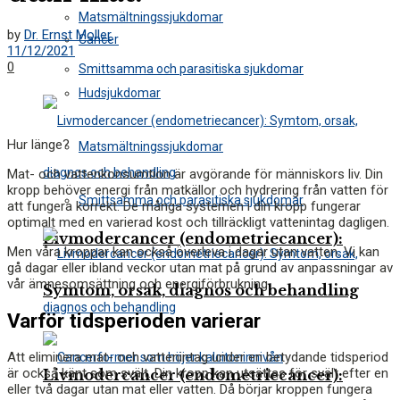
Matsmältningssjukdomar
by
Dr. Ernst Moller
Cancer
11/12/2021
0
Smittsamma och parasitiska sjukdomar
Hudsjukdomar
Hur länge?
Matsmältningssjukdomar
Mat- och vattenkonsumtion är avgörande för människors liv. Din
kropp behöver energi från matkällor och hydrering från vatten för
Smittsamma och parasitiska sjukdomar
att fungera korrekt. De många systemen i din kropp fungerar
optimalt med en varierad kost och tillräckligt vattenintag dagligen.
Livmodercancer (endometriecancer):
Men våra kroppar kan också överleva i dagar utan vatten. Vi kan
gå dagar eller ibland veckor utan mat på grund av anpassningar av
vår ämnesomsättning och energiförbrukning.
Symtom, orsak, diagnos och behandling
Varför tidsperioden varierar
Att eliminera mat- och vattenintag under en betydande tidsperiod
är också känt som svält. Din kropp kan utsättas för svält efter en
Livmodercancer (endometriecancer):
eller två dagar utan mat eller vatten. Då börjar kroppen fungera