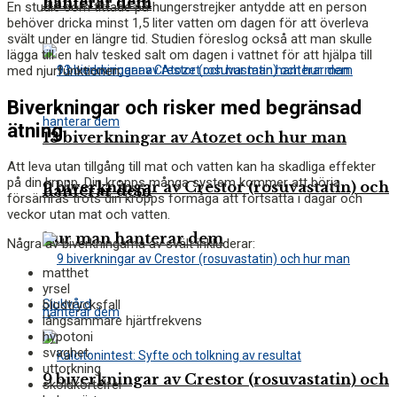
hanterar dem
hanterar dem
En studie
som tittade på hungerstrejker antydde att en person
behöver dricka minst 1,5 liter vatten om dagen för att överleva
svält under en längre tid. Studien föreslog också att man skulle
lägga till en halv tesked salt om dagen i vattnet för att hjälpa till
med njurfunktionen.
Biverkningar och risker med begränsad
ätning
13 biverkningar av Atozet och hur man
Att leva utan tillgång till mat och vatten kan ha skadliga effekter
på din kropp. Din kropps många system kommer att börja
9 biverkningar av Crestor (rosuvastatin) och
hanterar dem
försämras trots din kropps förmåga att fortsätta i dagar och
veckor utan mat och vatten.
hur man hanterar dem
Några av biverkningarna av svält inkluderar:
matthet
yrsel
blodtrycksfall
Sjukvård
långsammare hjärtfrekvens
hypotoni
svaghet
uttorkning
9 biverkningar av Crestor (rosuvastatin) och
sköldkörtelfel