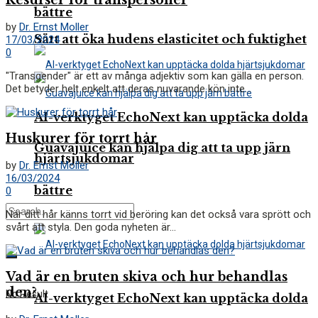
Resurser för transpersoner
bättre
by
Dr. Ernst Moller
Sätt att öka hudens elasticitet och fuktighet
17/03/2024
0
"Transgender" är ett av många adjektiv som kan gälla en person.
Det betyder helt enkelt att deras nuvarande kön inte...
AI-verktyget EchoNext kan upptäcka dolda
Huskurer för torrt hår
Guavajuice kan hjälpa dig att ta upp järn
hjärtsjukdomar
by
Dr. Ernst Moller
16/03/2024
bättre
0
När ditt hår känns torrt vid beröring kan det också vara sprött och
svårt att styla. Den goda nyheten är...
Vad är en bruten skiva och hur behandlas
den?
No Result
AI-verktyget EchoNext kan upptäcka dolda