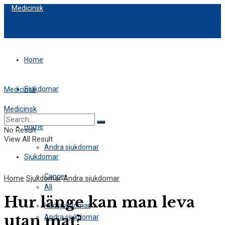
Medicinsk
Home
Sjukdomar
Medicinsk
Medicinsk
All
Home
No Result
View All Result
Andra sjukdomar
Sjukdomar
Cancer
Home
Sjukdomar
Andra sjukdomar
All
Hur länge kan man leva
Hudsjukdomar
utan mat?
Andra sjukdomar