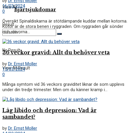
by
Dr. Ernst Moller
16/03/2024
View All
hjärtsjukdomar
0
Översikt Spinaldiskarna är stötdämpande kuddar mellan kotorna.
Result
Kotor är de stora benen i ryggraden. Om ryggraden går sönder
och skivorna...
No Result
36 veckor gravid: Allt du behöver veta
by
Dr. Ernst Moller
View All Result
15/03/2024
0
Många symtom vid 36 veckors graviditet liknar de som upplevs
under din tredje trimester. Men om du känner kramp i...
Låg libido och depression: Vad är
sambandet?
by
Dr. Ernst Moller