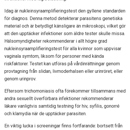
Idag är nukleinsyraamplifieringstest den gyllene standarden
för diagnos. Denna metod detekterar parasitens genetiska
material och är betydligt känsligare än mikroskopi, vilket gör
att den upptäcker infektioner som äldre tester skulle missa.
Hälsomyndigheter rekommenderar i allt högre grad
nukleinsyraamplifieringstest för alla kvinnor som uppvisar
vaginala symtom, liksom för personer med kända
riskfaktorer. Testet kan utföras på vårdinrättningar genom
provtagning från slidan, livmoderhalsen eller urinröret, eller
genom urinprov.
Eftersom trichomoniasis ofta förekommer tillsammans med
andra sexuellt överförbara infektioner rekommenderar
läkare vanligtvis samtidig testning för hiv, syfilis, gonorré
och klamydia när de upptäcker parasiten.
En viktig lucka i screeningar finns fortfarande: bortsett från