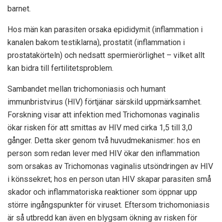
barnet.
Hos män kan parasiten orsaka epididymit (inflammation i
kanalen bakom testiklarna), prostatit (inflammation i
prostatakörteln) och nedsatt spermierörlighet – vilket allt
kan bidra till fertilitetsproblem.
Sambandet mellan trichomoniasis och humant
immunbristvirus (HIV) förtjänar särskild uppmärksamhet.
Forskning visar att infektion med Trichomonas vaginalis
ökar risken för att smittas av HIV med cirka 1,5 till 3,0
gånger. Detta sker genom två huvudmekanismer: hos en
person som redan lever med HIV ökar den inflammation
som orsakas av Trichomonas vaginalis utsöndringen av HIV
i könssekret; hos en person utan HIV skapar parasiten små
skador och inflammatoriska reaktioner som öppnar upp
större ingångspunkter för viruset. Eftersom trichomoniasis
är så utbredd kan även en blygsam ökning av risken för