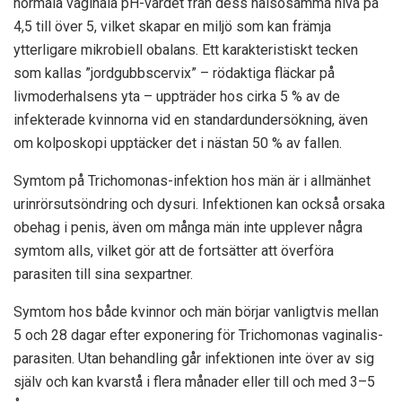
normala vaginala pH-värdet från dess hälsosamma nivå på
4,5 till över 5, vilket skapar en miljö som kan främja
ytterligare mikrobiell obalans. Ett karakteristiskt tecken
som kallas ”jordgubbscervix” – rödaktiga fläckar på
livmoderhalsens yta – uppträder hos cirka 5 % av de
infekterade kvinnorna vid en standardundersökning, även
om kolposkopi upptäcker det i nästan 50 % av fallen.
Symtom på Trichomonas-infektion hos män är i allmänhet
urinrörsutsöndring och dysuri. Infektionen kan också orsaka
obehag i penis, även om många män inte upplever några
symtom alls, vilket gör att de fortsätter att överföra
parasiten till sina sexpartner.
Symtom hos både kvinnor och män börjar vanligtvis mellan
5 och 28 dagar efter exponering för Trichomonas vaginalis-
parasiten. Utan behandling går infektionen inte över av sig
själv och kan kvarstå i flera månader eller till och med 3–5