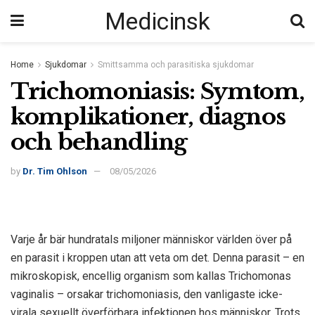
Medicinsk
Home
Sjukdomar
Smittsamma och parasitiska sjukdomar
Trichomoniasis: Symtom,
komplikationer, diagnos
och behandling
by
Dr. Tim Ohlson
08/05/2026
Varje år bär hundratals miljoner människor världen över på
en parasit i kroppen utan att veta om det. Denna parasit – en
mikroskopisk, encellig organism som kallas Trichomonas
vaginalis – orsakar trichomoniasis, den vanligaste icke-
virala sexuellt överförbara infektionen hos människor. Trots