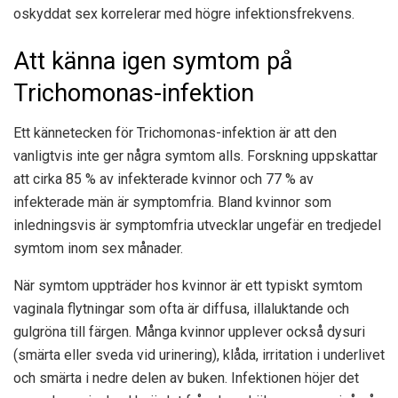
oskyddat sex korrelerar med högre infektionsfrekvens.
Att känna igen symtom på
Trichomonas-infektion
Ett kännetecken för Trichomonas-infektion är att den
vanligtvis inte ger några symtom alls. Forskning uppskattar
att cirka 85 % av infekterade kvinnor och 77 % av
infekterade män är symptomfria. Bland kvinnor som
inledningsvis är symptomfria utvecklar ungefär en tredjedel
symtom inom sex månader.
När symtom uppträder hos kvinnor är ett typiskt symtom
vaginala flytningar som ofta är diffusa, illaluktande och
gulgröna till färgen. Många kvinnor upplever också dysuri
(smärta eller sveda vid urinering), klåda, irritation i underlivet
och smärta i nedre delen av buken. Infektionen höjer det