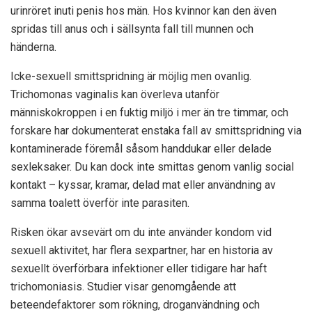
urinröret inuti penis hos män. Hos kvinnor kan den även
spridas till anus och i sällsynta fall till munnen och
händerna.
Icke-sexuell smittspridning är möjlig men ovanlig.
Trichomonas vaginalis kan överleva utanför
människokroppen i en fuktig miljö i mer än tre timmar, och
forskare har dokumenterat enstaka fall av smittspridning via
kontaminerade föremål såsom handdukar eller delade
sexleksaker. Du kan dock inte smittas genom vanlig social
kontakt – kyssar, kramar, delad mat eller användning av
samma toalett överför inte parasiten.
Risken ökar avsevärt om du inte använder kondom vid
sexuell aktivitet, har flera sexpartner, har en historia av
sexuellt överförbara infektioner eller tidigare har haft
trichomoniasis. Studier visar genomgående att
beteendefaktorer som rökning, droganvändning och