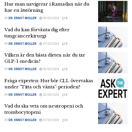
Hur man navigerar i Ramadan när du
har en ätstörning
BY
DR. ERNST MOLLER
09/03/2024
0
Vad du kan förvänta dig efter
tungcancerkirurgi
BY
DR. ERNST MOLLER
07/03/2024
0
Vilken är den bästa dieten när du tar
GLP-1-medicin?
BY
DR. ERNST MOLLER
05/03/2024
0
Fråga experten: Hur bör CLL övervakas
under ”Titta och vänta”-perioden?
BY
DR. ERNST MOLLER
02/03/2024
0
Vad du ska veta om neutropeni och
trombocytopeni
BY
DR. ERNST MOLLER
01/03/2024
0