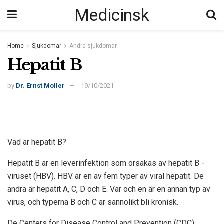
Medicinsk
Home
Sjukdomar
Andra sjukdomar
Hepatit B
by
Dr. Ernst Moller
19/10/2021
Vad är hepatit B?
Hepatit B är en leverinfektion som orsakas av hepatit B -
viruset (HBV). HBV är en av fem typer av viral hepatit. De
andra är hepatit A, C, D och E. Var och en är en annan typ av
virus, och typerna B och C är sannolikt
bli kronisk
.
De
Centers for Disease Control and Prevention
(CDC)