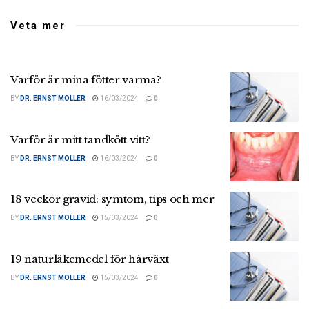
Veta mer
Varför är mina fötter varma?
BY
DR. ERNST MOLLER
16/03/2024
0
Varför är mitt tandkött vitt?
BY
DR. ERNST MOLLER
16/03/2024
0
18 veckor gravid: symtom, tips och mer
BY
DR. ERNST MOLLER
15/03/2024
0
19 naturläkemedel för hårväxt
BY
DR. ERNST MOLLER
15/03/2024
0