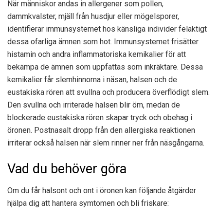
När människor andas in allergener som pollen,
dammkvalster, mjäll från husdjur eller mögelsporer,
identifierar immunsystemet hos känsliga individer felaktigt
dessa ofarliga ämnen som hot. Immunsystemet frisätter
histamin och andra inflammatoriska kemikalier för att
bekämpa de ämnen som uppfattas som inkräktare. Dessa
kemikalier får slemhinnorna i näsan, halsen och de
eustakiska rören att svullna och producera överflödigt slem.
Den svullna och irriterade halsen blir öm, medan de
blockerade eustakiska rören skapar tryck och obehag i
öronen. Postnasalt dropp från den allergiska reaktionen
irriterar också halsen när slem rinner ner från näsgångarna.
Vad du behöver göra
Om du får halsont och ont i öronen kan följande åtgärder
hjälpa dig att hantera symtomen och bli friskare: