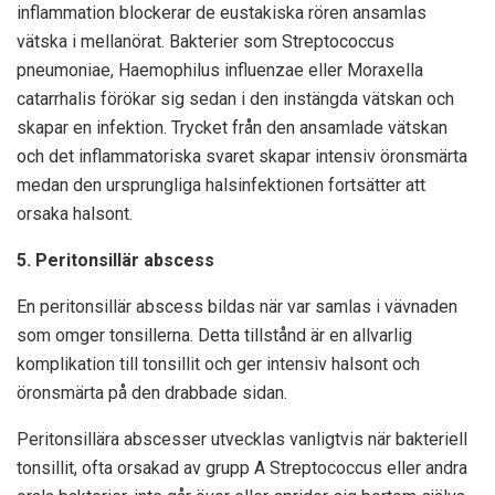
inflammation blockerar de eustakiska rören ansamlas
vätska i mellanörat. Bakterier som Streptococcus
pneumoniae, Haemophilus influenzae eller Moraxella
catarrhalis förökar sig sedan i den instängda vätskan och
skapar en infektion. Trycket från den ansamlade vätskan
och det inflammatoriska svaret skapar intensiv öronsmärta
medan den ursprungliga halsinfektionen fortsätter att
orsaka halsont.
5. Peritonsillär abscess
En peritonsillär abscess bildas när var samlas i vävnaden
som omger tonsillerna. Detta tillstånd är en allvarlig
komplikation till tonsillit och ger intensiv halsont och
öronsmärta på den drabbade sidan.
Peritonsillära abscesser utvecklas vanligtvis när bakteriell
tonsillit, ofta orsakad av grupp A Streptococcus eller andra