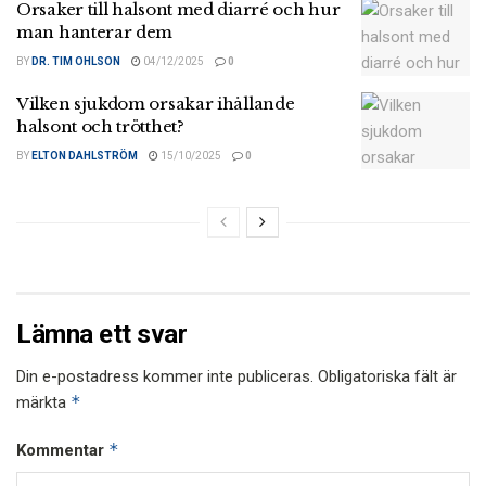
Orsaker till halsont med diarré och hur
man hanterar dem
BY
DR. TIM OHLSON
04/12/2025
0
Vilken sjukdom orsakar ihållande
halsont och trötthet?
BY
ELTON DAHLSTRÖM
15/10/2025
0
Lämna ett svar
Din e-postadress kommer inte publiceras.
Obligatoriska fält är
*
märkta
*
Kommentar