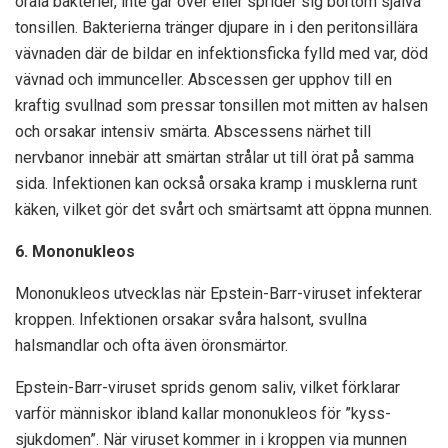
orala bakterier, inte går över eller sprider sig bortom själva
tonsillen. Bakterierna tränger djupare in i den peritonsillära
vävnaden där de bildar en infektionsficka fylld med var, död
vävnad och immunceller. Abscessen ger upphov till en
kraftig svullnad som pressar tonsillen mot mitten av halsen
och orsakar intensiv smärta. Abscessens närhet till
nervbanor innebär att smärtan strålar ut till örat på samma
sida. Infektionen kan också orsaka kramp i musklerna runt
käken, vilket gör det svårt och smärtsamt att öppna munnen.
6. Mononukleos
Mononukleos utvecklas när Epstein-Barr-viruset infekterar
kroppen. Infektionen orsakar svåra halsont, svullna
halsmandlar och ofta även öronsmärtor.
Epstein-Barr-viruset sprids genom saliv, vilket förklarar
varför människor ibland kallar mononukleos för ”kyss-
sjukdomen”. När viruset kommer in i kroppen via munnen