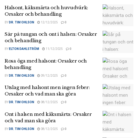
Halsont, käksmärta och huvudvärk:
Orsaker och behandling
BY
DR. TIM OHLSON
12/12/2025
0
Sår på tungan och ont i halsen: Orsaker
och behandling
BY
ELTON DAHLSTRÖM
11/12/2025
0
Rosa öga med halsont: Orsaker och
behandling
BY
DR. TIM OHLSON
09/12/2025
0
Utslag med halsont men ingen feber:
Orsaker och vad man ska göra
BY
DR. TIM OHLSON
08/12/2025
0
Ont i halsen med käksmärta: Orsaker
och vad man ska göra
BY
DR. TIM OHLSON
08/12/2025
0