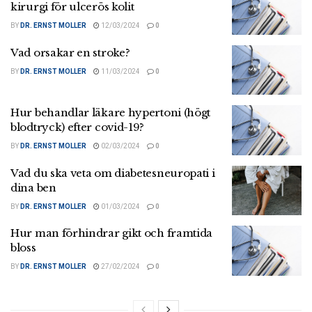
kirurgi för ulcerös kolit
BY
DR. ERNST MOLLER
12/03/2024
0
Vad orsakar en stroke?
BY
DR. ERNST MOLLER
11/03/2024
0
Hur behandlar läkare hypertoni (högt
blodtryck) efter covid-19?
BY
DR. ERNST MOLLER
02/03/2024
0
Vad du ska veta om diabetesneuropati i
dina ben
BY
DR. ERNST MOLLER
01/03/2024
0
Hur man förhindrar gikt och framtida
bloss
BY
DR. ERNST MOLLER
27/02/2024
0