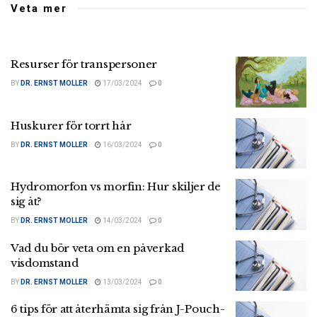
Veta mer
Resurser för transpersoner
BY
DR. ERNST MOLLER
17/03/2024
0
Huskurer för torrt hår
BY
DR. ERNST MOLLER
16/03/2024
0
Hydromorfon vs morfin: Hur skiljer de
sig åt?
BY
DR. ERNST MOLLER
14/03/2024
0
Vad du bör veta om en påverkad
visdomstand
BY
DR. ERNST MOLLER
13/03/2024
0
6 tips för att återhämta sig från J-Pouch-