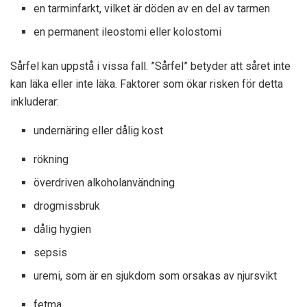
en tarminfarkt, vilket är döden av en del av tarmen
en permanent ileostomi eller kolostomi
Sårfel kan uppstå i vissa fall. ”Sårfel” betyder att såret inte
kan läka eller inte läka. Faktorer som ökar risken för detta
inkluderar:
undernäring eller dålig kost
rökning
överdriven alkoholanvändning
drogmissbruk
dålig hygien
sepsis
uremi, som är en sjukdom som orsakas av njursvikt
fetma