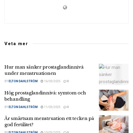
Veta mer
Hur man sänker prostaglandinnivå
under menstruationen
BY
ELTON DAHLSTRÖM
16/03/2025
0
Hög prostaglandinnivå: symtom och
behandling
BY
ELTON DAHLSTRÖM
11/03/2025
0
Är smärtsam menstruation ett tecken på
god fertilitet?
BY
ELTON DAHLSTRÖM
10/03/2025
0