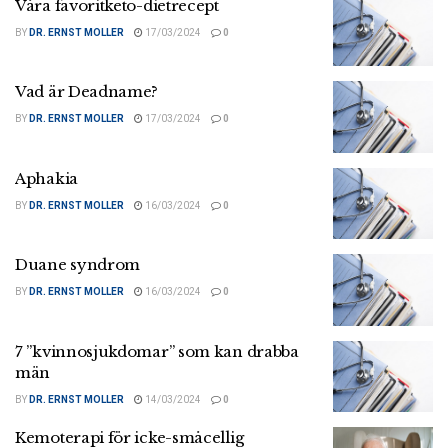
Våra favoritketo-dietrecept
BY
DR. ERNST MOLLER
17/03/2024
0
Vad är Deadname?
BY
DR. ERNST MOLLER
17/03/2024
0
Aphakia
BY
DR. ERNST MOLLER
16/03/2024
0
Duane syndrom
BY
DR. ERNST MOLLER
16/03/2024
0
7 ”kvinnosjukdomar” som kan drabba
män
BY
DR. ERNST MOLLER
14/03/2024
0
Kemoterapi för icke-småcellig