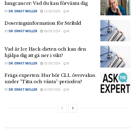
lungcancer: Vad du kan förvänta dig
BY
DR. ERNST MOLLER
12/03/2024
0
Doseringsinformation för Stribild
BY
DR. ERNST MOLLER
06/03/2024
0
Vad är Ice Hack-dieten och kan den
hjälpa dig att gå ner i vikt?
BY
DR. ERNST MOLLER
05/03/2024
0
Fråga experten: Hur bör CLL övervakas
under ”Titta och vänta”-perioden?
BY
DR. ERNST MOLLER
02/03/2024
0