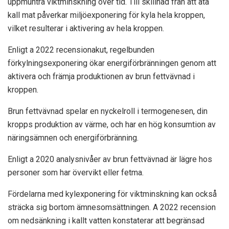
uppmuntra viktminskning över tid. Till skillnad från att äta
kall mat påverkar miljöexponering för kyla hela kroppen,
vilket resulterar i aktivering av hela kroppen.
Enligt a
2022 recension
akut, regelbunden
förkylningsexponering ökar energiförbränningen genom att
aktivera och främja produktionen av brun fettvävnad i
kroppen.
Brun fettvävnad spelar en nyckelroll i termogenesen, din
kropps produktion av värme, och har en hög konsumtion av
näringsämnen och energiförbränning.
Enligt a
2020 analys
nivåer av brun fettvävnad är lägre hos
personer som har övervikt eller fetma.
Fördelarna med kylexponering för viktminskning kan också
sträcka sig bortom ämnesomsättningen. A
2022 recension
om nedsänkning i kallt vatten konstaterar att begränsad