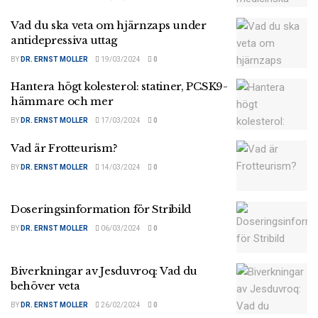
Vad du ska veta om hjärnzaps under
antidepressiva uttag
BY
DR. ERNST MOLLER
19/03/2024
0
Hantera högt kolesterol: statiner, PCSK9-
hämmare och mer
BY
DR. ERNST MOLLER
17/03/2024
0
Vad är Frotteurism?
BY
DR. ERNST MOLLER
14/03/2024
0
Doseringsinformation för Stribild
BY
DR. ERNST MOLLER
06/03/2024
0
Biverkningar av Jesduvroq: Vad du
behöver veta
BY
DR. ERNST MOLLER
26/02/2024
0