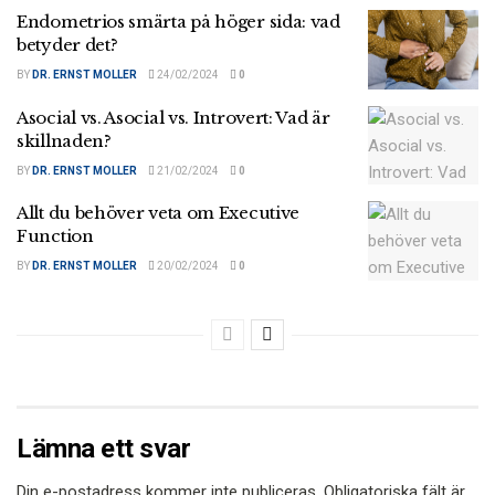
Endometrios smärta på höger sida: vad
betyder det?
BY
DR. ERNST MOLLER
24/02/2024
0
Asocial vs. Asocial vs. Introvert: Vad är
skillnaden?
BY
DR. ERNST MOLLER
21/02/2024
0
Allt du behöver veta om Executive
Function
BY
DR. ERNST MOLLER
20/02/2024
0
Lämna ett svar
Din e-postadress kommer inte publiceras.
Obligatoriska fält är