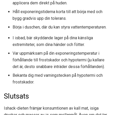
applicera dem direkt på huden.
Håll exponeringstiderna korta till att börja med och
bygg gradvis upp din tolerans.
Börja i duschen, där du kan styra vattentemperaturen.
I isbad, bär skyddande lager på dina känsliga
extremiteter, som dina händer och fötter.
Var uppmärksam på din exponeringstemperatur i
förhållande till frostskador och hypotermi (ju kallare
det är, desto snabbare inträder dessa förhållanden).
Bekanta dig med varningstecken på hypotermi och
frostskador.
Slutsats
Ishack-dieten främjar konsumtionen av kall mat, isiga
drycker och massor av is som mellanmål. Även om det tar