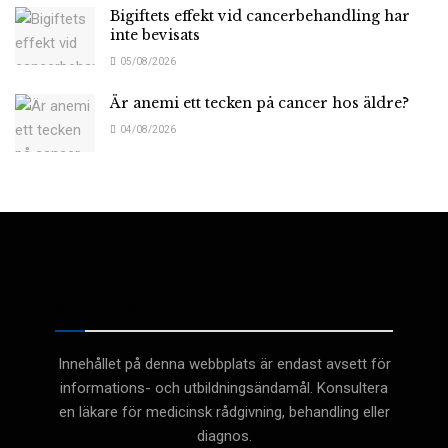
Bigiftets effekt vid cancerbehandling har
inte bevisats
05/08/2026
Är anemi ett tecken på cancer hos äldre?
04/08/2026
Medicinsk
Innehållet på denna webbplats är endast avsett för
informations- och utbildningsändamål. Konsultera
en läkare för medicinsk rådgivning, behandling eller
diagnos.