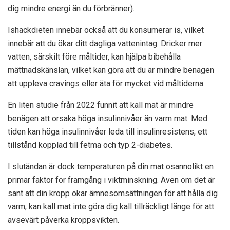
dig mindre energi än du förbränner).
Ishackdieten innebär också att du konsumerar is, vilket
innebär att du ökar ditt dagliga vattenintag. Dricker mer
vatten, särskilt före måltider,
kan hjälpa
bibehålla
mättnadskänslan, vilket kan göra att du är mindre benägen
att uppleva cravings eller äta för mycket vid måltiderna.
En liten
studie från 2022
funnit att kall mat är mindre
benägen att orsaka höga insulinnivåer än varm mat. Med
tiden kan höga insulinnivåer leda till insulinresistens, ett
tillstånd
kopplad till
fetma och typ 2-diabetes.
I slutändan är dock temperaturen på din mat osannolikt en
primär faktor för framgång i viktminskning. Även om det är
sant att din kropp ökar ämnesomsättningen för att hålla dig
varm, kan kall mat inte göra dig kall tillräckligt länge för att
avsevärt påverka kroppsvikten.