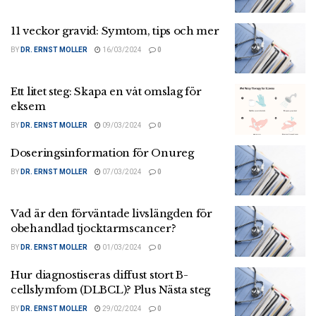
11 veckor gravid: Symtom, tips och mer
BY
DR. ERNST MOLLER
16/03/2024
0
Ett litet steg: Skapa en våt omslag för
eksem
BY
DR. ERNST MOLLER
09/03/2024
0
Doseringsinformation för Onureg
BY
DR. ERNST MOLLER
07/03/2024
0
Vad är den förväntade livslängden för
obehandlad tjocktarmscancer?
BY
DR. ERNST MOLLER
01/03/2024
0
Hur diagnostiseras diffust stort B-
cellslymfom (DLBCL)? Plus Nästa steg
BY
DR. ERNST MOLLER
29/02/2024
0