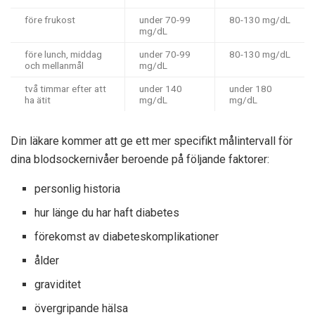
före frukost
under 70-99
80-130 mg/dL
mg/dL
före lunch, middag
under 70-99
80-130 mg/dL
och mellanmål
mg/dL
två timmar efter att
under 140
under 180
ha ätit
mg/dL
mg/dL
Din läkare kommer att ge ett mer specifikt målintervall för
dina blodsockernivåer beroende på följande faktorer:
personlig historia
hur länge du har haft diabetes
förekomst av diabeteskomplikationer
ålder
graviditet
övergripande hälsa