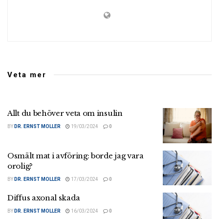
Veta mer
Allt du behöver veta om insulin
BY
DR. ERNST MOLLER
19/03/2024
0
Osmält mat i avföring: borde jag vara
orolig?
BY
DR. ERNST MOLLER
17/03/2024
0
Diffus axonal skada
BY
DR. ERNST MOLLER
16/03/2024
0