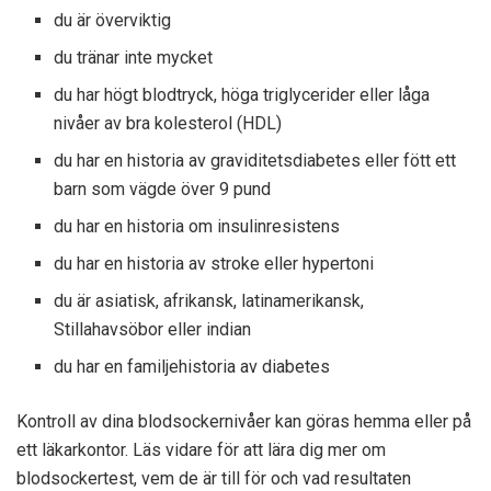
du är överviktig
du tränar inte mycket
du har högt blodtryck, höga triglycerider eller låga
nivåer av bra kolesterol (HDL)
du har en historia av graviditetsdiabetes eller fött ett
barn som vägde över 9 pund
du har en historia om insulinresistens
du har en historia av stroke eller hypertoni
du är asiatisk, afrikansk, latinamerikansk,
Stillahavsöbor eller indian
du har en familjehistoria av diabetes
Kontroll av dina blodsockernivåer kan göras hemma eller på
ett läkarkontor. Läs vidare för att lära dig mer om
blodsockertest, vem de är till för och vad resultaten