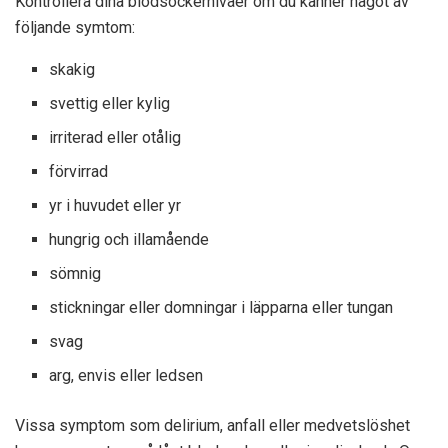
Kontrollera dina blodsockernivåer om du känner något av
följande symtom:
skakig
svettig eller kylig
irriterad eller otålig
förvirrad
yr i huvudet eller yr
hungrig och illamående
sömnig
stickningar eller domningar i läpparna eller tungan
svag
arg, envis eller ledsen
Vissa symptom som delirium, anfall eller medvetslöshet