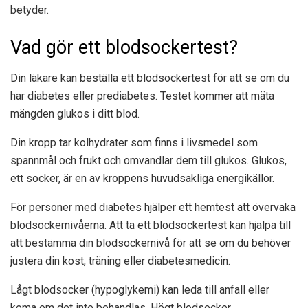
betyder.
Vad gör ett blodsockertest?
Din läkare kan beställa ett blodsockertest för att se om du
har diabetes eller prediabetes. Testet kommer att mäta
mängden glukos i ditt blod.
Din kropp tar kolhydrater som finns i livsmedel som
spannmål och frukt och omvandlar dem till glukos. Glukos,
ett socker, är en av kroppens huvudsakliga energikällor.
För personer med diabetes hjälper ett hemtest att övervaka
blodsockernivåerna. Att ta ett blodsockertest kan hjälpa till
att bestämma din blodsockernivå för att se om du behöver
justera din kost, träning eller diabetesmedicin.
Lågt blodsocker (hypoglykemi) kan leda till anfall eller
koma om det inte behandlas. Högt blodsocker