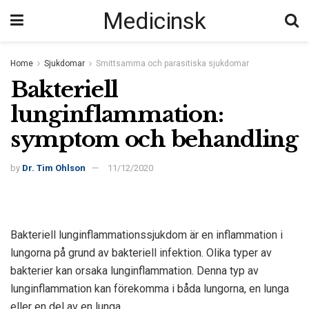
Medicinsk
Home
Sjukdomar
Smittsamma och parasitiska sjukdomar
Bakteriell
lunginflammation:
symptom och behandling
by
Dr. Tim Ohlson
11/12/2020
Bakteriell lunginflammationssjukdom är en inflammation i
lungorna på grund av bakteriell infektion. Olika typer av
bakterier kan orsaka lunginflammation. Denna typ av
lunginflammation kan förekomma i båda lungorna, en lunga
eller en del av en lunga.