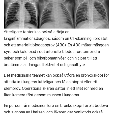
Ytterligare tester kan också stödja en
lunginflammationsdiagnos, såsom en CT-skanning i bröstet
och ett arteriellt blodgasprov (ABG). En ABG mäter mängden
syre och koldioxid i det arteriella blodet, förutom andra
saker som pH och bikarbonatnivåer, och hjälper till att
bestämma andningseffektivitet och gasutbyte.
Det medicinska teamet kan också utföra en bronkoskopi för
att titta in i lungens luftvägar och få en biopsi eller ett
slemprov. Operationsläkaren sätter in ett litet rör med en
liten kamera fäst genom munnen i lungorna.
En person får mediciner före en bronkoskopi för att bedöva
och slappna av i halsen, och läkaren ger vanligtvis också