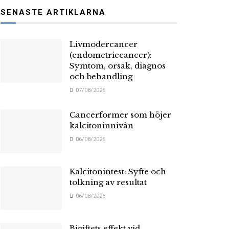
SENASTE ARTIKLARNA
Livmodercancer
(endometriecancer):
Symtom, orsak, diagnos
och behandling
07/08/2026
Cancerformer som höjer
kalcitoninnivån
06/08/2026
Kalcitonintest: Syfte och
tolkning av resultat
06/08/2026
Bigiftets effekt vid