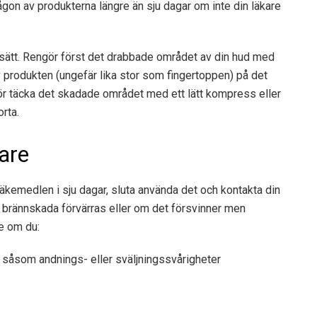
ågon av produkterna längre än sju dagar om inte din läkare
ätt. Rengör först det drabbade området av din hud med
v produkten (ungefär lika stor som fingertoppen) på det
bör täcka det skadade området med ett lätt kompress eller
orta.
are
 läkemedlen i sju dagar, sluta använda det och kontakta din
er brännskada förvärras eller om det försvinner men
e om du:
n, såsom andnings- eller sväljningssvårigheter