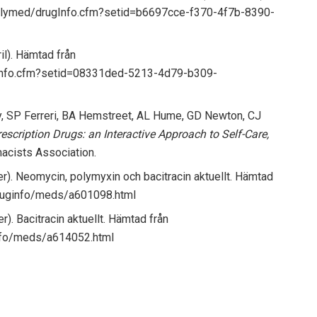
dailymed/drugInfo.cfm?setid=b6697cce-f370-4f7b-8390-
il). Hämtad från
ugInfo.cfm?setid=08331ded-5213-4d79-b309-
ky, SP Ferreri, BA Hemstreet, AL Hume, GD Newton, CJ
cription Drugs: an Interactive Approach to Self-Care,
acists Association.
r). Neomycin, polymyxin och bacitracin aktuellt. Hämtad
druginfo/meds/a601098.html
). Bacitracin aktuellt. Hämtad från
info/meds/a614052.html