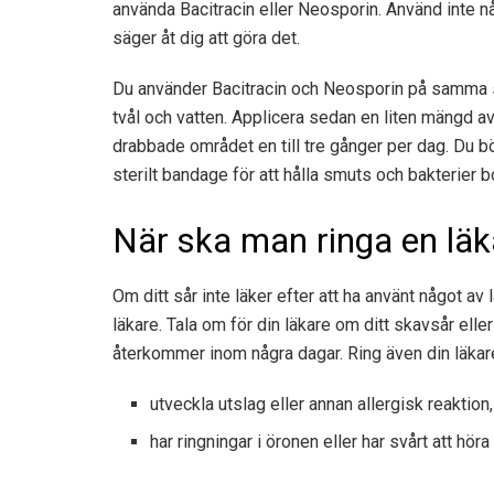
använda Bacitracin eller Neosporin. Använd inte n
säger åt dig att göra det.
Du använder Bacitracin och Neosporin på samma s
tvål och vatten. Applicera sedan en liten mängd a
drabbade området en till tre gånger per dag. Du 
sterilt bandage för att hålla smuts och bakterier b
När ska man ringa en läk
Om ditt sår inte läker efter att ha använt något av
läkare. Tala om för din läkare om ditt skavsår ell
återkommer inom några dagar. Ring även din läkar
utveckla utslag eller annan allergisk reaktio
har ringningar i öronen eller har svårt att höra