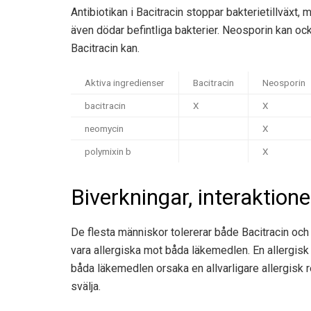
Antibiotikan i Bacitracin stoppar bakterietillväxt,
även dödar befintliga bakterier. Neosporin kan o
Bacitracin kan.
Aktiva ingredienser
Bacitracin
Neosporin
bacitracin
X
X
neomycin
X
polymixin b
X
Biverkningar, interaktion
De flesta människor tolererar både Bacitracin och
vara allergiska mot båda läkemedlen. En allergisk r
båda läkemedlen orsaka en allvarligare allergisk 
svälja.