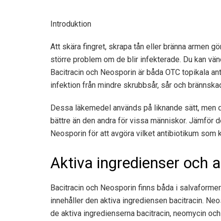
Introduktion
Att skära fingret, skrapa tån eller bränna armen gö
större problem om de blir infekterade. Du kan vända 
Bacitracin och Neosporin är båda OTC topikala ant
infektion från mindre skrubbsår, sår och brännska
Dessa läkemedel används på liknande sätt, men de 
bättre än den andra för vissa människor. Jämför de
Neosporin för att avgöra vilket antibiotikum som ka
Aktiva ingredienser och al
Bacitracin och Neosporin finns båda i salvaforme
innehåller den aktiva ingrediensen bacitracin. N
de aktiva ingredienserna bacitracin, neomycin och 