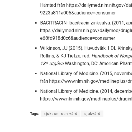
Hämtad från https://dailymed.nlm.nih.gov/
9223a811a005&audience=consumer
BACITRACIN- bacitracin zinksalva. (2011, apr
https://dailymed.nlm.nih.gov/dailymed/dr
e68fd918d0c6&audience=consumer
Wilkinson, JJ (2015). Huvudvärk. I DL Krins
Rollins, & KJ Tietze, red.
Handbook of Nonpres
18
utgåva
Washington, DC: American Pharm
th
National Library of Medicine. (2015, novembe
från https://www.nlm.nih.gov/medlineplus/
National Library of Medicine. (2014, december
https://www.nlm.nih.gov/medlineplus/drug
Tags:
sjukdom och vård
sjukvård