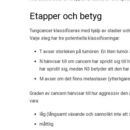
Etapper och betyg
Tungcancer klassificeras med hjälp av stadier och g
Varje steg har tre potentiella klassificeringar:
T avser storleken på tumören. En liten tumör 
N hänvisar till om cancern har spridit sig till
har spridit sig, medan N3 betyder att den har s
M avser om det finns metastaser (ytterligare 
Graden av cancern hänvisar till hur aggressiv den 
vara:
låg (långsamt växande och sannolikt inte att 
måttlig