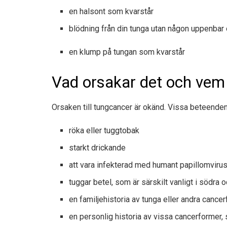
en halsont som kvarstår
blödning från din tunga utan någon uppenbar
en klump på tungan som kvarstår
Vad orsakar det och vem 
Orsaken till tungcancer är okänd. Vissa beteenden 
röka eller tuggtobak
starkt drickande
att vara infekterad med humant papillomviru
tuggar betel, som är särskilt vanligt i södra
en familjehistoria av tunga eller andra cance
en personlig historia av vissa cancerformer,