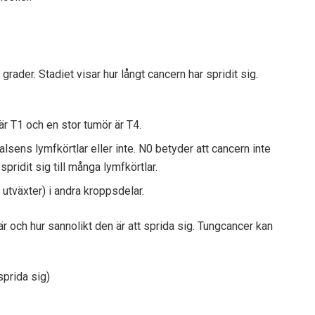
rader. Stadiet visar hur långt cancern har spridit sig.
är T1 och en stor tumör är T4.
 halsens lymfkörtlar eller inte. N0 betyder att cancern inte
pridit sig till många lymfkörtlar.
utväxter) i andra kroppsdelar.
är och hur sannolikt den är att sprida sig. Tungcancer kan
sprida sig)