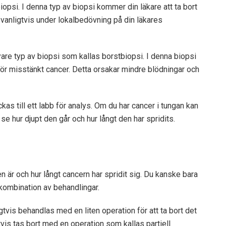
iopsi. I denna typ av biopsi kommer din läkare att ta bort
 vanligtvis under lokalbedövning på din läkares
nyare typ av biopsi som kallas borstbiopsi. I denna biopsi
för misstänkt cancer. Detta orsakar mindre blödningar och
as till ett labb för analys. Om du har cancer i tungan kan
 se hur djupt den går och hur långt den har spridits.
 är och hur långt cancern har spridit sig. Du kanske bara
kombination av behandlingar.
gtvis behandlas med en liten operation för att ta bort det
is tas bort med en operation som kallas partiell