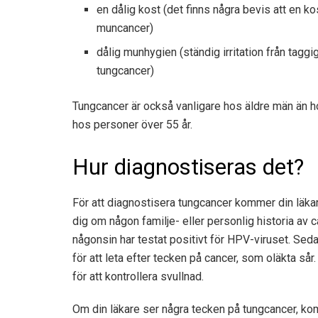
en dålig kost (det finns
några bevis
att en ko
muncancer)
dålig munhygien (ständig irritation från tagg
tungcancer)
Tungcancer är också vanligare hos äldre män än h
hos personer över 55 år.
Hur diagnostiseras det?
För att diagnostisera tungcancer kommer din läkar
dig om någon familje- eller personlig historia av 
någonsin har testat positivt för HPV-viruset. Se
för att leta efter tecken på cancer, som oläkta s
för att kontrollera svullnad.
Om din läkare ser några tecken på tungcancer, ko