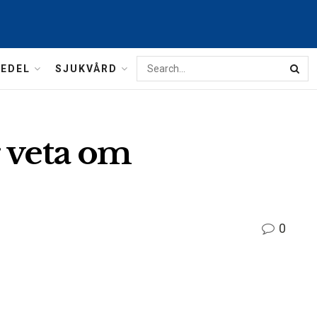
MEDEL
SJUKVÅRD
r veta om
0