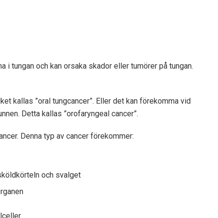
na i tungan och kan orsaka skador eller tumörer på tungan.
ket kallas ”oral tungcancer”. Eller det kan förekomma vid
unnen. Detta kallas ”orofaryngeal cancer”.
cancer. Denna typ av cancer förekommer:
sköldkörteln och svalget
organen
celler.