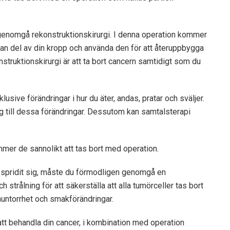
u genomgå rekonstruktionskirurgi. I denna operation kommer
annan del av din kropp och använda den för att återuppbygga
truktionskirurgi är att ta bort cancern samtidigt som du
klusive förändringar i hur du äter, andas, pratar och sväljer.
ig till dessa förändringar. Dessutom kan samtalsterapi
ommer de sannolikt att tas bort med operation.
r spridit sig, måste du förmodligen genomgå en
 strålning för att säkerställa att alla tumörceller tas bort
muntorrhet och smakförändringar.
t behandla din cancer, i kombination med operation