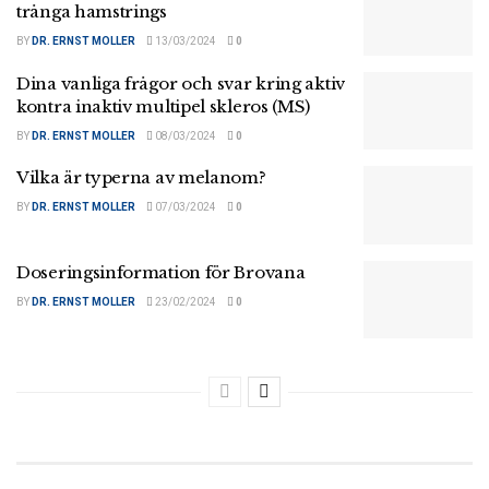
trånga hamstrings
BY
DR. ERNST MOLLER
13/03/2024
0
Dina vanliga frågor och svar kring aktiv
kontra inaktiv multipel skleros (MS)
BY
DR. ERNST MOLLER
08/03/2024
0
Vilka är typerna av melanom?
BY
DR. ERNST MOLLER
07/03/2024
0
Doseringsinformation för Brovana
BY
DR. ERNST MOLLER
23/02/2024
0