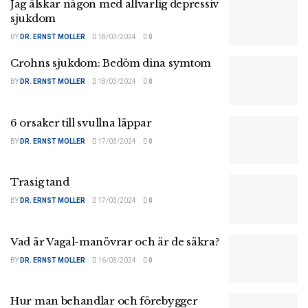
Jag älskar någon med allvarlig depressiv
sjukdom
BY
DR. ERNST MOLLER
18/03/2024
0
Crohns sjukdom: Bedöm dina symtom
BY
DR. ERNST MOLLER
18/03/2024
0
6 orsaker till svullna läppar
BY
DR. ERNST MOLLER
17/03/2024
0
Trasig tand
BY
DR. ERNST MOLLER
17/03/2024
0
Vad är Vagal-manövrar och är de säkra?
BY
DR. ERNST MOLLER
16/03/2024
0
Hur man behandlar och förebygger