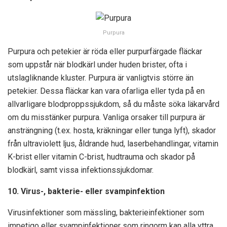
Purpura
Purpura och petekier är röda eller purpurfärgade fläckar
som uppstår när blodkärl under huden brister, ofta i
utslagliknande kluster. Purpura är vanligtvis större än
petekier. Dessa fläckar kan vara ofarliga eller tyda på en
allvarligare blodproppssjukdom, så du måste söka läkarvård
om du misstänker purpura. Vanliga orsaker till purpura är
ansträngning (t.ex. hosta, kräkningar eller tunga lyft), skador
från ultraviolett ljus, åldrande hud, laserbehandlingar, vitamin
K-brist eller vitamin C-brist, hudtrauma och skador på
blodkärl, samt vissa infektionssjukdomar.
10. Virus-, bakterie- eller svampinfektion
Virusinfektioner som mässling, bakterieinfektioner som
impetigo eller svampinfektioner som ringorm kan alla yttra