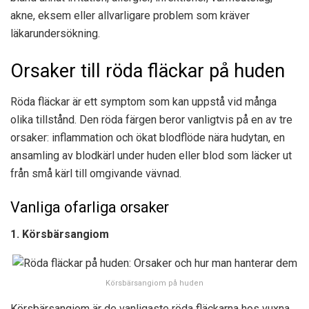
akne, eksem eller allvarligare problem som kräver
läkarundersökning.
Orsaker till röda fläckar på huden
Röda fläckar är ett symptom som kan uppstå vid många
olika tillstånd. Den röda färgen beror vanligtvis på en av tre
orsaker: inflammation och ökat blodflöde nära hudytan, en
ansamling av blodkärl under huden eller blod som läcker ut
från små kärl till omgivande vävnad.
Vanliga ofarliga orsaker
1. Körsbärsangiom
Körsbärsangiom på huden
Körsbärsangiom är de vanligaste röda fläckarna hos vuxna