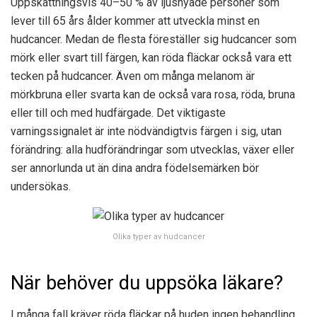
Uppskattningsvis 40–50 % av ljushyade personer som
lever till 65 års ålder kommer att utveckla minst en
hudcancer. Medan de flesta föreställer sig hudcancer som
mörk eller svart till färgen, kan röda fläckar också vara ett
tecken på hudcancer. Även om många melanom är
mörkbruna eller svarta kan de också vara rosa, röda, bruna
eller till och med hudfärgade. Det viktigaste
varningssignalet är inte nödvändigtvis färgen i sig, utan
förändring: alla hudförändringar som utvecklas, växer eller
ser annorlunda ut än dina andra födelsemärken bör
undersökas.
Olika typer av hudcancer
När behöver du uppsöka läkare?
I många fall kräver röda fläckar på huden ingen behandling.