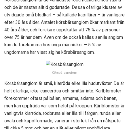
och de är nästan alltid godartade. Dessa ofarliga kluster av
utvidgade små blodkärl – så kallade kapillärer – är vanligare
efter 30 års ålder. Antalet körsbärsangiom ökar markant från
40 års ålder, och forskare uppskattar att 75 % av personer
över 75 år har dem. Även om de också kallas senila angiom
kan de förekomma hos unga människor – 5 % av
ungdomarna har visat sig ha körsbärsangiom.
Körsbärsangiom
Körsbärsangiom är små, klarröda eller lila hudutväxter. De är
helt ofarliga, icke-cancerösa och smittar inte. Kärlblomster
förekommer oftast på bålen, armarna, axlarna och benen,
men kan uppträda var som helst på kroppen. Kärlblomster är
vanligtvis klarröda, rödbruna eller lila till färgen; runda eller
ovala och kupolformade; varierar i storlek från en nålspets
till cirka 5 mm; och har en slät eller något upphöjd yta.