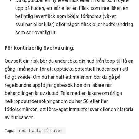
Du upptäcker en ny leverfläck eller fräknar som dyker
upp på huden, ett sår eller en fläck som inte läker, en
befintlig leverfläck som börjar förändras (växer,
svullnar eller kliar) eller någon fläck eller hudförändring
som ser ovanlig ut.
För kontinuerlig övervakning:
Oavsett din risk bör du undersöka din hud från topp till tå en
gång i månaden för att upptäcka potentiell hudcancer i ett
tidigt skede. Om du har haft ett melanom bör du gå på
regelbundna uppföljningsbesök hos din läkare när
behandlingen är avslutad. Tala med en läkare om årliga
helkroppsundersökningar om du har 50 eller fler
födelsemärken, ett försvagat immunförsvar eller en historia
av hudcancer.
Tags:
röda fläckar på huden