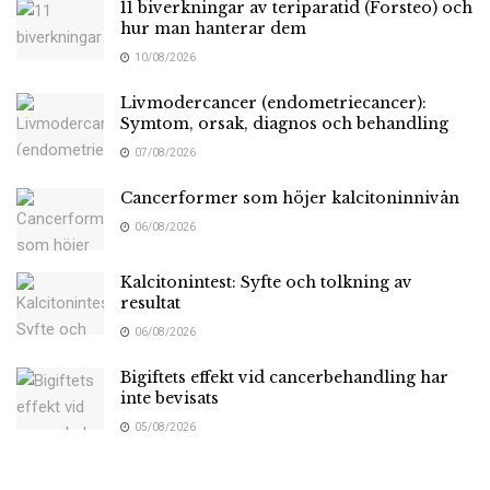
11 biverkningar av teriparatid (Forsteo) och
hur man hanterar dem
10/08/2026
Livmodercancer (endometriecancer):
Symtom, orsak, diagnos och behandling
07/08/2026
Cancerformer som höjer kalcitoninnivån
06/08/2026
Kalcitonintest: Syfte och tolkning av
resultat
06/08/2026
Bigiftets effekt vid cancerbehandling har
inte bevisats
05/08/2026