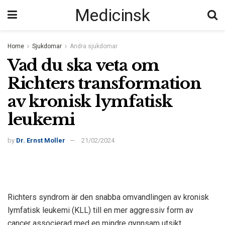
Medicinsk
Home
Sjukdomar
Andra sjukdomar
Vad du ska veta om
Richters transformation
av kronisk lymfatisk
leukemi
by
Dr. Ernst Moller
21/02/2024
Richters syndrom är den snabba omvandlingen av kronisk
lymfatisk leukemi (KLL) till en mer aggressiv form av
cancer associerad med en mindre gynnsam utsikt.