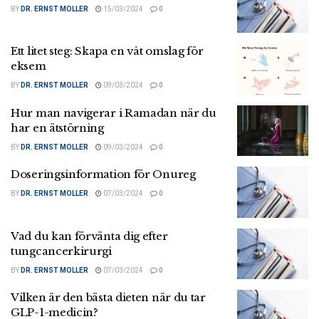
BY
DR. ERNST MOLLER
15/03/2024
0
Ett litet steg: Skapa en våt omslag för
eksem
BY
DR. ERNST MOLLER
09/03/2024
0
Hur man navigerar i Ramadan när du
har en ätstörning
BY
DR. ERNST MOLLER
09/03/2024
0
Doseringsinformation för Onureg
BY
DR. ERNST MOLLER
07/03/2024
0
Vad du kan förvänta dig efter
tungcancerkirurgi
BY
DR. ERNST MOLLER
07/03/2024
0
Vilken är den bästa dieten när du tar
GLP-1-medicin?