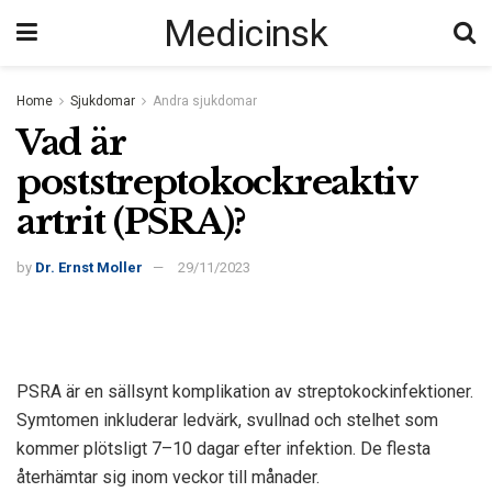
Medicinsk
Home
Sjukdomar
Andra sjukdomar
Vad är
poststreptokockreaktiv
artrit (PSRA)?
by
Dr. Ernst Moller
29/11/2023
PSRA är en sällsynt komplikation av streptokockinfektioner.
Symtomen inkluderar ledvärk, svullnad och stelhet som
kommer plötsligt 7–10 dagar efter infektion. De flesta
återhämtar sig inom veckor till månader.