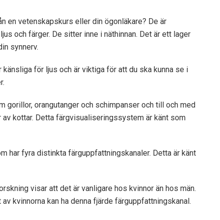
rån en vetenskapskurs eller din ögonläkare? De är
us och färger. De sitter inne i näthinnan. Det är ett lager
din synnerv.
känsliga för ljus och är viktiga för att du ska kunna se i
r.
m gorillor, orangutanger och schimpanser och till och med
er av kottar. Detta färgvisualiseringssystem är känt som
m har fyra distinkta färguppfattningskanaler. Detta är känt
orskning visar att det är vanligare hos kvinnor än hos män.
t av kvinnorna kan ha denna fjärde färguppfattningskanal.