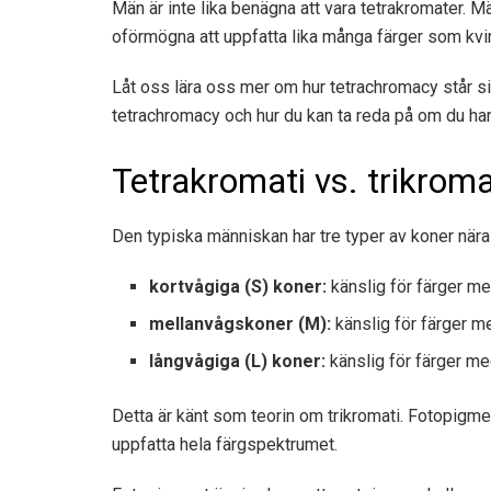
Män är inte lika benägna att vara tetrakromater. Mä
oförmögna att uppfatta lika många färger som kvinn
Låt oss lära oss mer om hur tetrachromacy står s
tetrachromacy och hur du kan ta reda på om du har
Tetrakromati vs. trikroma
Den typiska människan har tre typer av koner nära
kortvågiga (S) koner:
känslig för färger me
mellanvågskoner (M):
känslig för färger 
långvågiga (L) koner:
känslig för färger me
Detta är känt som teorin om trikromati. Fotopigmen
uppfatta hela färgspektrumet.