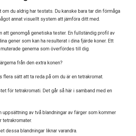
t om du aldrig har testats. Du kanske bara tar din förmåga
något annat visuellt system att jämföra ditt med.
m att genomgå genetiska tester. En fullständig profil av
ina gener som kan ha resulterat i dina fjärde koner. Ett
e muterade generna som överfördes till dig.
färgerna från den extra konen?
s flera sätt att ta reda på om du är en tetrakromat.
tet för tetrakromati. Det går så här i samband med en
n uppsättning av två blandningar av färger som kommer
r tetrakromater.
ket dessa blandningar liknar varandra.