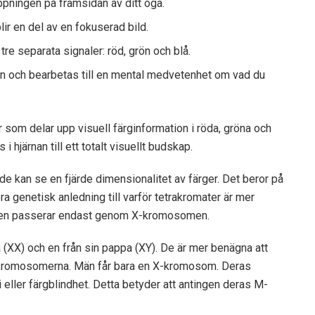
 öppningen på framsidan av ditt öga.
ir en del av en fokuserad bild.
 tre separata signaler: röd, grön och blå.
rnan och bearbetas till en mental medvetenhet om vad du
 som delar upp visuell färginformation i röda, gröna och
 hjärnan till ett totalt visuellt budskap.
de kan se en fjärde dimensionalitet av färger. Det beror på
ra genetisk anledning till varför tetrakromater är mer
onen passerar endast genom X-kromosomen.
(XX) och en från sin pappa (XY). De är mer benägna att
-kromosomerna. Män får bara en X-kromosom. Deras
i eller färgblindhet. Detta betyder att antingen deras M-