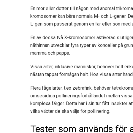
En mor eller dotter till någon med anomal trikroma
kromosomer kan bära normala M- och L-gener. Den
L-gen som passerat genom en far eller son med a
En av dessa två X-kromosomer aktiveras slutligen f
näthinnan utvecklar fyra typer av konceller på g
mamma och pappa.
Vissa arter, inklusive människor, behöver helt enke
nästan tappat förmågan helt. Hos vissa arter hand
Flera fågelarter, t.ex
zebrafink
, behöver tetrakromat
ömsesidiga pollineringsförhållandet mellan vissa 
komplexa färger
. Detta har i sin tur fått insekter
vilka växter de ska välja för pollinering.
Tester som används för a