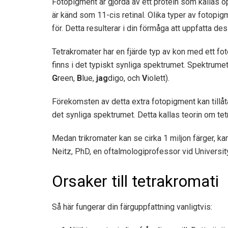
Fotopigment är gjorda av ett protein som kallas o
är känd som 11-cis retinal. Olika typer av fotopi
för. Detta resulterar i din förmåga att uppfatta des
Tetrakromater har en fjärde typ av kon med ett fot
finns i det typiskt synliga spektrumet. Spektrume
G
reen,
B
lue,
jag
digo, och
V
iolett).
Förekomsten av detta extra fotopigment kan tillåta
det synliga spektrumet. Detta kallas teorin om tet
Medan trikromater kan se cirka 1 miljon färger, kan
Neitz, PhD, en oftalmologiprofessor vid Universi
Orsaker till tetrakromati
Så här fungerar din färguppfattning vanligtvis: