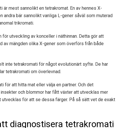
ti är mest sannolikt en tetrakromat. En av hennes X-
 andra bär sannolikt vanliga L-gener såväl som muterad
nomal trikromati.
ör utveckling av konceller i näthinnan. Detta gör att
rund av mängden olika X-gener som överförs från både
lt inte tetrakromati för något evolutionärt syfte. De har
lar tetrakromati om överlevnad.
i för att hitta mat eller välja en partner. Och det
insekter och blommor har fått växter att utvecklas
mer
 att utvecklas för att se dessa färger. På så sätt vet de exakt
tt diagnostisera tetrakromati