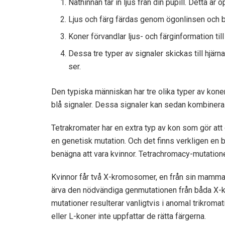
Näthinnan tar in ljus från din pupill. Detta är
Ljus och färg färdas genom ögonlinsen och bl
Koner förvandlar ljus- och färginformation till
Dessa tre typer av signaler skickas till hjä
ser.
Den typiska människan har tre olika typer av koner
blå signaler. Dessa signaler kan sedan kombineras i
Tetrakromater har en extra typ av kon som gör att 
en genetisk mutation. Och det finns verkligen en b
benägna att vara kvinnor. Tetrachromacy-mutati
Kvinnor får två X-kromosomer, en från sin mamma 
ärva den nödvändiga genmutationen från båda X
mutationer resulterar vanligtvis i anomal trikromat
eller L-koner inte uppfattar de rätta färgerna.