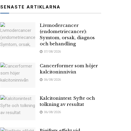
SENASTE ARTIKLARNA
Livmodercancer
(endometriecancer):
Symtom, orsak, diagnos
och behandling
07/08/2026
Cancerformer som höjer
kalcitoninnivån
06/08/2026
Kalcitonintest: Syfte och
tolkning av resultat
06/08/2026
Bigiftets effekt vid