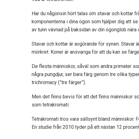
Har du någonsin hört talas om stavar och kottar f
komponenterna i dina ögon som hjälper dig att se lj
av tunn vävnad på baksidan av din ögonglob nära 
Stavar och kottar är avgörande för synen. Stavar är 
mörkret. Koner är ansvariga för att du kan se färge
De flesta människor, såväl som andra primater so
några
pungdjur
, ser bara färg genom tre olika typ
trichromacy (”tre färger”).
Men det finns bevis för att det finns människor so
som tetrakromati.
Tetrakromati tros vara sällsynt bland människor. F
En studie från 2010 tyder på att nästan 12 procen