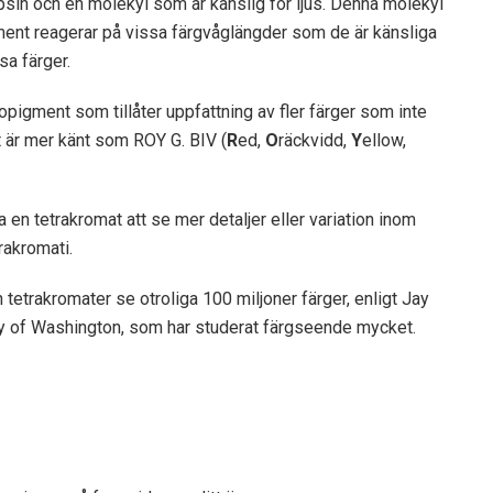
psin och en molekyl som är känslig för ljus. Denna molekyl
gment reagerar på vissa färgvåglängder som de är känsliga
sa färger.
opigment som tillåter uppfattning av fler färger som inte
t är mer känt som ROY G. BIV (
R
ed,
O
räckvidd,
Y
ellow,
 en tetrakromat att se mer detaljer eller variation inom
rakromati.
 tetrakromater se otroliga 100 miljoner färger, enligt Jay
ty of Washington, som har studerat färgseende mycket.