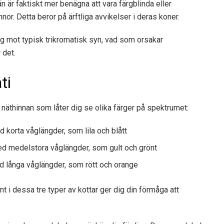
n är faktiskt mer benägna att vara färgblinda eller
or. Detta beror på ärftliga avvikelser i deras koner.
ig mot typisk trikromatisk syn, vad som orsakar
 det.
ti
 näthinnan som låter dig se olika färger på spektrumet:
d korta våglängder, som lila och blått
med medelstora våglängder, som gult och grönt
d långa våglängder, som rött och orange
t i dessa tre typer av kottar ger dig din förmåga att