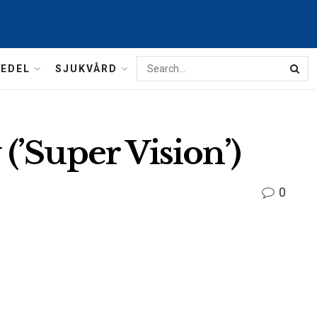
MEDEL
SJUKVÅRD
’Super Vision’)
0