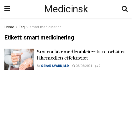
Medicinsk
Home
Tag
smart medicinering
Etikett:
smart medicinering
Smarta läkemedletabletter kan förbättra
läkemedlets effektivitet
BY
OSKAR SVÄRD, M.D.
05/06/2021
0