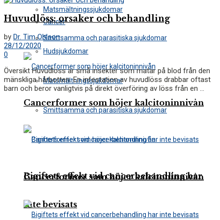
Matsmältningssjukdomar
Huvudlöss: orsaker och behandling
Cancer
by
Dr. Tim Ohlson
Smittsamma och parasitiska sjukdomar
28/12/2020
Hudsjukdomar
0
Översikt Huvudlöss är små insekter som matar på blod från den
mänskliga hårbotten. En infestation av huvudlöss drabbar oftast
Matsmältningssjukdomar
barn och beror vanligtvis på direkt överföring av löss från en ...
Cancerformer som höjer kalcitoninnivån
Smittsamma och parasitiska sjukdomar
Bigiftets effekt vid cancerbehandling har
Cancerformer som höjer kalcitoninnivån
inte bevisats