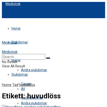
Medicinsk
Home
Sjukdomar
Medicinsk
Medicinsk
All
Home
No Result
View All Result
Andra sjukdomar
Sjukdomar
Cancer
Home
Tag
huvudlöss
All
Etikett:
huvudlöss
Hudsjukdomar
Andra sjukdomar