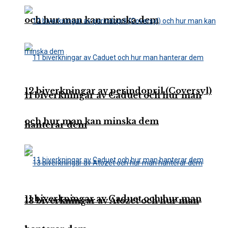
och hur man kan minska dem
12 biverkningar av perindopril (Coversyl)
11 biverkningar av Caduet och hur man
och hur man kan minska dem
hanterar dem
11 biverkningar av Caduet och hur man
13 biverkningar av Atozet och hur man