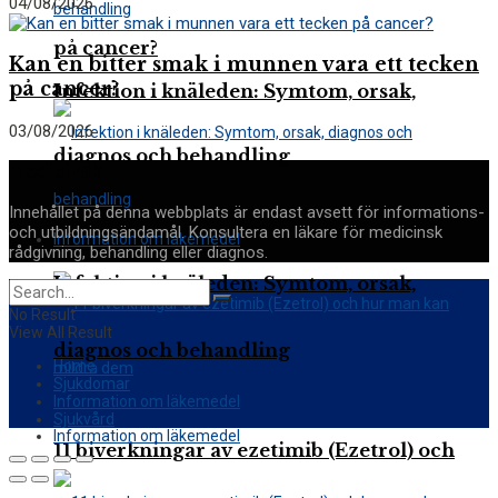
04/08/2026
på cancer?
Kan en bitter smak i munnen vara ett tecken
på cancer?
Infektion i knäleden: Symtom, orsak,
03/08/2026
diagnos och behandling
Medicinsk
Innehållet på denna webbplats är endast avsett för informations-
och utbildningsändamål. Konsultera en läkare för medicinsk
Information om läkemedel
rådgivning, behandling eller diagnos.
Infektion i knäleden: Symtom, orsak,
No Result
View All Result
diagnos och behandling
Home
Sjukdomar
Information om läkemedel
Sjukvård
Information om läkemedel
11 biverkningar av ezetimib (Ezetrol) och