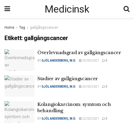
Medicinsk
Home
Tag
gallgångscancer
Etikett:
gallgångscancer
Överlevnadsgrad av gallgångscancer
BY
GJÖL ANDERBERG, M.D.
24/03/2021
0
Stadier av gallgångscancer
BY
GJÖL ANDERBERG, M.D.
24/03/2021
0
Kolangiokarcinom: symtom och
behandling
BY
GJÖL ANDERBERG, M.D.
22/03/2021
0