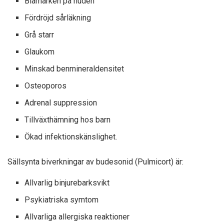
Blåmärken på huden
Fördröjd sårläkning
Grå starr
Glaukom
Minskad benmineraldensitet
Osteoporos
Adrenal suppression
Tillväxthämning hos barn
Ökad infektionskänslighet.
Sällsynta biverkningar av budesonid (Pulmicort) är:
Allvarlig binjurebarksvikt
Psykiatriska symtom
Allvarliga allergiska reaktioner