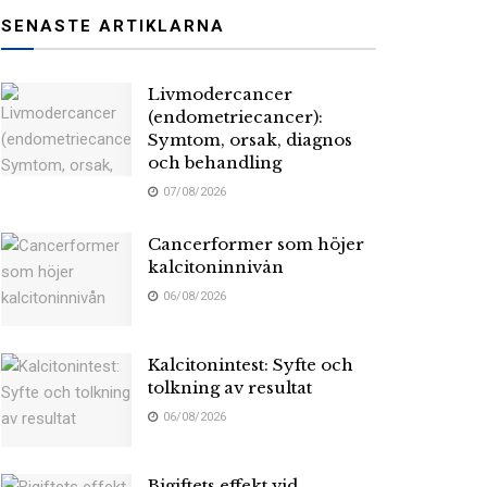
SENASTE ARTIKLARNA
Livmodercancer
(endometriecancer):
Symtom, orsak, diagnos
och behandling
07/08/2026
Cancerformer som höjer
kalcitoninnivån
06/08/2026
Kalcitonintest: Syfte och
tolkning av resultat
06/08/2026
Bigiftets effekt vid