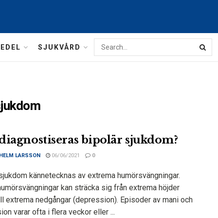
MEDEL
SJUKVÅRD
 sjukdom
diagnostiseras bipolär sjukdom?
LHELM LARSSON
06/06/2021
0
 sjukdom kännetecknas av extrema humörsvängningar.
umörsvängningar kan sträcka sig från extrema höjder
till extrema nedgångar (depression). Episoder av mani och
on varar ofta i flera veckor eller ...