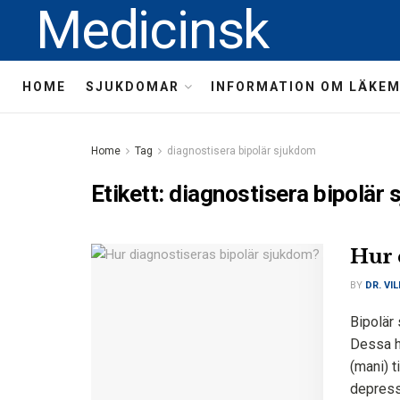
Medicinsk
HOME
SJUKDOMAR
INFORMATION OM LÄKE
Home
Tag
diagnostisera bipolär sjukdom
Etikett:
diagnostisera bipolär
Hur 
BY
DR. VI
Bipolär
Dessa h
(mani) 
depressi