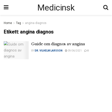
Medicinsk
Home
Tag
angina diagnos
Etikett:
angina diagnos
Guide om diagnos av angina
BY
DR. VILHELM LARSSON
09/06/2021
0