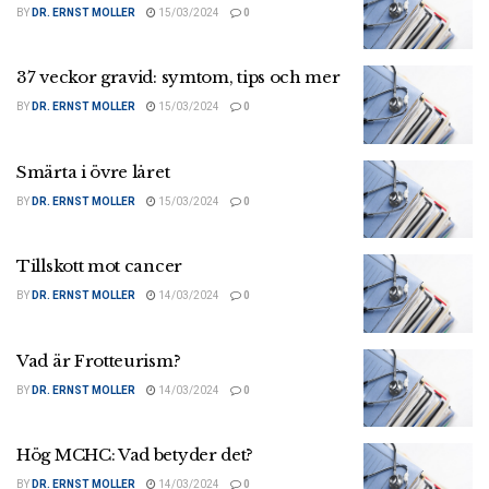
BY
DR. ERNST MOLLER
15/03/2024
0
37 veckor gravid: symtom, tips och mer
BY
DR. ERNST MOLLER
15/03/2024
0
Smärta i övre låret
BY
DR. ERNST MOLLER
15/03/2024
0
Tillskott mot cancer
BY
DR. ERNST MOLLER
14/03/2024
0
Vad är Frotteurism?
BY
DR. ERNST MOLLER
14/03/2024
0
Hög MCHC: Vad betyder det?
BY
DR. ERNST MOLLER
14/03/2024
0