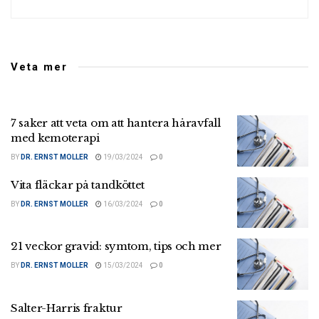
Veta mer
7 saker att veta om att hantera håravfall
med kemoterapi
BY
DR. ERNST MOLLER
19/03/2024
0
Vita fläckar på tandköttet
BY
DR. ERNST MOLLER
16/03/2024
0
21 veckor gravid: symtom, tips och mer
BY
DR. ERNST MOLLER
15/03/2024
0
Salter-Harris fraktur