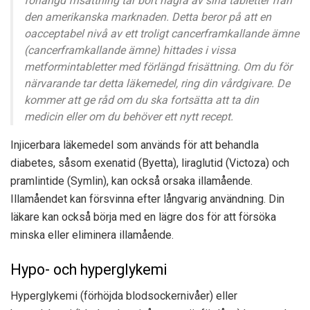
förlängd frisättning tar bort några av sina tabletter från
den amerikanska marknaden. Detta beror på att en
oacceptabel nivå av ett troligt cancerframkallande ämne
(cancerframkallande ämne) hittades i vissa
metformintabletter med förlängd frisättning. Om du för
närvarande tar detta läkemedel, ring din vårdgivare. De
kommer att ge råd om du ska fortsätta att ta din
medicin eller om du behöver ett nytt recept.
Injicerbara läkemedel som används för att behandla
diabetes, såsom exenatid (Byetta), liraglutid (Victoza) och
pramlintide (Symlin), kan också orsaka illamående.
Illamåendet kan försvinna efter långvarig användning. Din
läkare kan också börja med en lägre dos för att försöka
minska eller eliminera illamående.
Hypo- och hyperglykemi
Hyperglykemi (förhöjda blodsockernivåer) eller