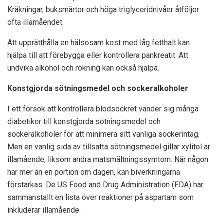
Kräkningar, buksmärtor och höga triglyceridnivåer åtföljer
ofta illamåendet.
Att upprätthålla en hälsosam kost med låg fetthalt kan
hjälpa till att förebygga eller kontrollera pankreatit. Att
undvika alkohol och rökning kan också hjälpa.
Konstgjorda sötningsmedel och sockeralkoholer
I ett försök att kontrollera blodsockret vänder sig många
diabetiker till konstgjorda sötningsmedel och
sockeralkoholer för att minimera sitt vanliga sockerintag.
Men en vanlig sida av tillsatta sötningsmedel gillar
xylitol
är
illamående, liksom andra matsmältningssymtom. När någon
har mer än en portion om dagen, kan biverkningarna
förstärkas. De
US Food and Drug Administration (FDA)
har
sammanställt en lista över reaktioner på aspartam som
inkluderar illamående.