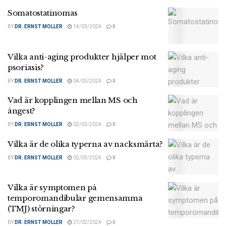
Somatostatinomas
BY
DR. ERNST MOLLER
14/03/2024
0
Vilka anti-aging produkter hjälper mot
psoriasis?
BY
DR. ERNST MOLLER
04/03/2024
0
Vad är kopplingen mellan MS och
ångest?
BY
DR. ERNST MOLLER
02/03/2024
0
Vilka är de olika typerna av nacksmärta?
BY
DR. ERNST MOLLER
02/03/2024
0
Vilka är symptomen på
temporomandibular gemensamma
(TMJ) störningar?
BY
DR. ERNST MOLLER
27/02/2024
0