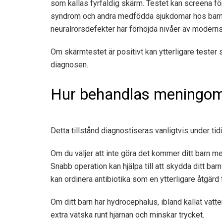
som kallas fyrfaldig skärm. Testet kan screena fö
syndrom och andra medfödda sjukdomar hos barnet
neuralrörsdefekter har förhöjda nivåer av moderns
Om skärmtestet är positivt kan ytterligare tester 
diagnosen.
Hur behandlas meningom
Detta tillstånd diagnostiseras vanligtvis under tidi
Om du väljer att inte göra det kommer ditt barn m
Snabb operation kan hjälpa till att skydda ditt bar
kan ordinera antibiotika som en ytterligare åtgärd 
Om ditt barn har hydrocephalus, ibland kallat vatt
extra vätska runt hjärnan och minskar trycket.