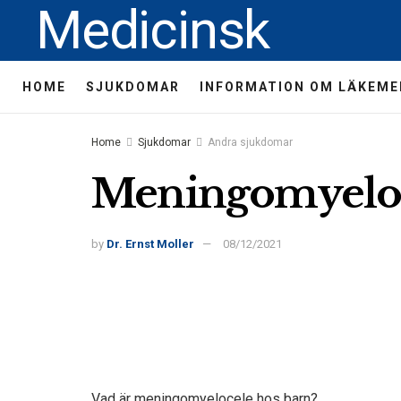
Medicinsk
HOME
SJUKDOMAR
INFORMATION OM LÄKEME
Home
Sjukdomar
Andra sjukdomar
Meningomyeloc
by
Dr. Ernst Moller
08/12/2021
Vad är meningomyelocele hos barn?