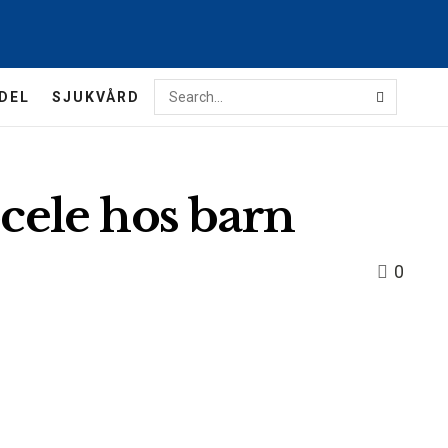
DEL
SJUKVÅRD
ele hos barn
0