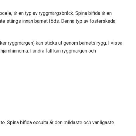
e, är en typ av ryggmärgsbråck. Spina bifida är en
te stängs innan barnet föds. Denna typ av fosterskada
er ryggmärgen) kan sticka ut genom barnets rygg. I vissa
hjärnhinnorna. I andra fall kan ryggmärgen och
e. Spina bifida occulta är den mildaste och vanligaste.