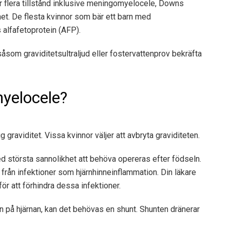
r flera tillstånd inklusive meningomyelocele, Downs
. De flesta kvinnor som bär ett barn med
 alfafetoprotein (AFP).
såsom graviditetsultraljud eller fostervattenprov bekräfta
yelocele?
g graviditet. Vissa kvinnor väljer att avbryta graviditeten.
ed största sannolikhet att behöva opereras efter födseln.
n från infektioner som hjärnhinneinflammation. Din läkare
för att förhindra dessa infektioner.
en på hjärnan, kan det behövas en shunt. Shunten dränerar