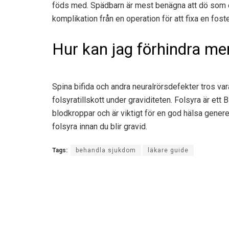
föds med. Spädbarn är mest benägna att dö som et
komplikation från en operation för att fixa en fos
Hur kan jag förhindra m
Spina bifida och andra neuralrörsdefekter tros vara r
folsyratillskott under graviditeten. Folsyra är ett 
blodkroppar och är viktigt för en god hälsa generell
folsyra innan du blir gravid.
Tags:
behandla sjukdom
läkare guide