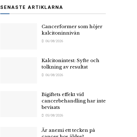
SENASTE ARTIKLARNA
Cancerformer som höjer
kalcitoninnivån
06/08/2026
Kalcitonintest: Syfte och
tolkning av resultat
06/08/2026
Bigiftets effekt vid
cancerbehandling har inte
bevisats
05/08/2026
Är anemi ett tecken på
cancer hos äldre?