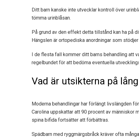
Ditt barn kanske inte utvecklar kontroll över urinb
tömma urinblåsan.
På grund av den effekt detta tillstånd kan ha på d
Hängslen är ortopediska anordningar som stödjer
I de flesta fall kommer ditt barns behandling att 
regelbundet för att bedöma eventuella utvecklings
Vad är utsikterna på lång
Moderna behandlingar har förlängt livslängden fö
Carolina uppskattar att 90 procent av människor med
spina bifida fortsätter att förbättras.
Spädbarn med ryggmärgsbråck kräver ofta många o