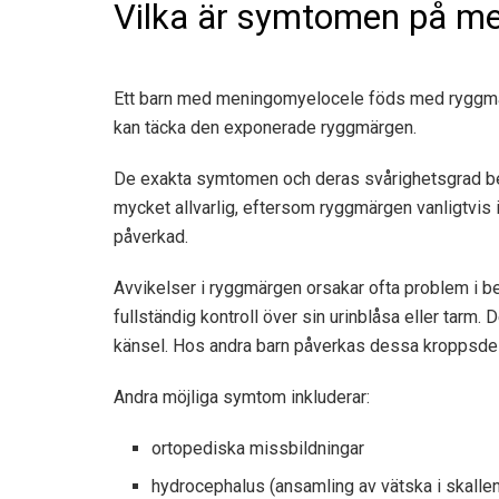
Vilka är symtomen på m
Ett barn med meningomyelocele föds med ryggmär
kan täcka den exponerade ryggmärgen.
De exakta symtomen och deras svårighetsgrad bero
mycket allvarlig, eftersom ryggmärgen vanligtvis in
påverkad.
Avvikelser i ryggmärgen orsakar ofta problem i be
fullständig kontroll över sin urinblåsa eller tarm.
känsel. Hos andra barn påverkas dessa kroppsdela
Andra möjliga symtom inkluderar:
ortopediska missbildningar
hydrocephalus (ansamling av vätska i skallen 