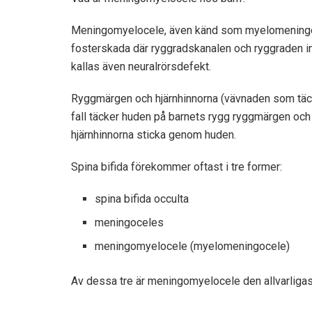
Meningomyelocele, även känd som myelomeningocel
fosterskada där ryggradskanalen och ryggraden in
kallas även neuralrörsdefekt.
Ryggmärgen och hjärnhinnorna (vävnaden som täck
fall täcker huden på barnets rygg ryggmärgen och 
hjärnhinnorna sticka genom huden.
Spina bifida förekommer oftast i tre former:
spina bifida occulta
meningoceles
meningomyelocele (myelomeningocele)
Av dessa tre är meningomyelocele den allvarligast