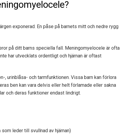
eningomyelocele?
gen exponerad. En påse på barnets mitt och nedre rygg
r på ditt barns speciella fall. Meningomyelocele är ofta
te har utvecklats ordentligt och hjärnan är oftast
n-, urinblåsa- och tarmfunktionen. Vissa barn kan förlora
 Deras ben kan vara delvis eller helt förlamade eller sakna
r och deras funktioner endast lindrigt.
som leder till svullnad av hjärnan)