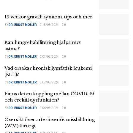
19 veckor gravid: symtom, tips och mer
BY
DR. ERNST MOLLER
15/03/2024
0
Kan lungrehabilitering hjälpa mot
astma?
BY
DR. ERNST MOLLER
07/03/2024
0
Vad orsakar kronisk lymfatisk leukemi
(KLL)?
BY
DR. ERNST MOLLER
07/03/2024
0
Finns det en koppling mellan COVID-19
och erektil dysfunktion?
BY
DR. ERNST MOLLER
06/03/2024
0
Översikt över arteriovenös missbildning
(AVM) kirurgi