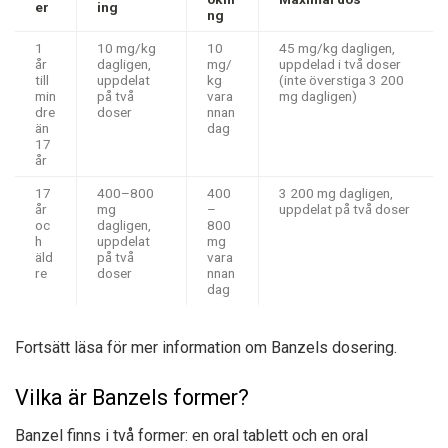
er
ing
ng
1
10 mg/kg
10
45 mg/kg dagligen,
år
dagligen,
mg/
uppdelad i två doser
till
uppdelat
kg
(inte överstiga 3 200
min
på två
vara
mg dagligen)
dre
doser
nnan
än
dag
17
år
17
400–800
400
3 200 mg dagligen,
år
mg
–
uppdelat på två doser
oc
dagligen,
800
h
uppdelat
mg
äld
på två
vara
re
doser
nnan
dag
Fortsätt läsa för mer information om Banzels dosering.
Vilka är Banzels former?
Banzel finns i två former: en oral tablett och en oral