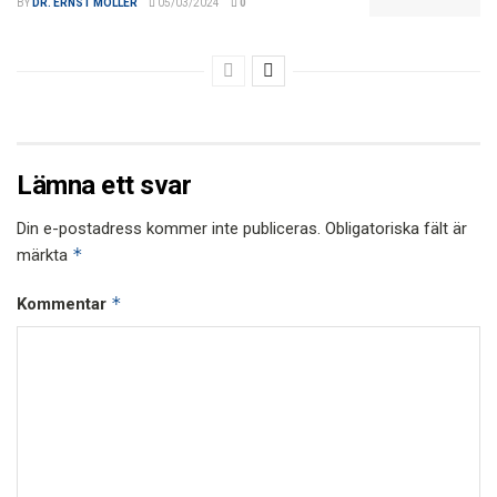
BY
DR. ERNST MOLLER
05/03/2024
0
Lämna ett svar
Din e-postadress kommer inte publiceras.
Obligatoriska fält är
*
märkta
*
Kommentar