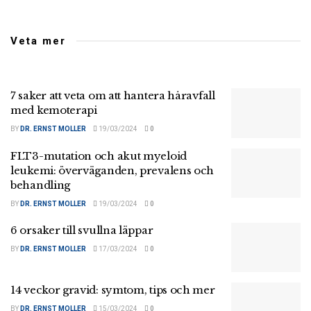
Veta mer
7 saker att veta om att hantera håravfall
med kemoterapi
BY
DR. ERNST MOLLER
19/03/2024
0
FLT3-mutation och akut myeloid
leukemi: överväganden, prevalens och
behandling
BY
DR. ERNST MOLLER
19/03/2024
0
6 orsaker till svullna läppar
BY
DR. ERNST MOLLER
17/03/2024
0
14 veckor gravid: symtom, tips och mer
BY
DR. ERNST MOLLER
15/03/2024
0