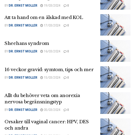
BY
DR. ERNST MOLLER
19/03/2024
0
Att ta hand om en älskad med KOL
BY
DR. ERNST MOLLER
17/03/2024
0
Sheehans syndrom
BY
DR. ERNST MOLLER
16/03/2024
0
16 veckor gravid: symtom, tips och mer
BY
DR. ERNST MOLLER
15/03/2024
0
Allt du behöver veta om anorexia
nervosa begränsningstyp
BY
DR. ERNST MOLLER
05/03/2024
0
Orsaker till vaginal cancer: HPV, DES
och andra