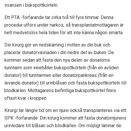
svansen i bukspottkörteln.
Ett PTA -förfarande tar cirka två till fyra timmar. Denna
procedur utförs under narkos, så transplantatmottagaren är
helt medvetslös hela tiden för att inte känna någon smärta.
Din kirurg gör en nedskärning i mitten av din buk och
placerar donatorvävnaden i din nedre del av buken. De
kommer sedan att fästa den nya delen av donatorns
tunntarm som innehåller bukspottkörteln (från en avliden
donator) till tunntarmen eller donatorpankreas (från en
levande donator) till urinblåsan och fästa bukspottkörteln till
blodkärlen. Mottagarens befintliga bukspottkörtel finns
oftast kvar i kroppen.
Kirurgi tar längre tid om en njure också transplanteras via ett
SPK -förfarande. Din kirurg kommer att fästa donatornjurens
urinledare till blåsan och blodkärlen. Om möjligt lämnar de