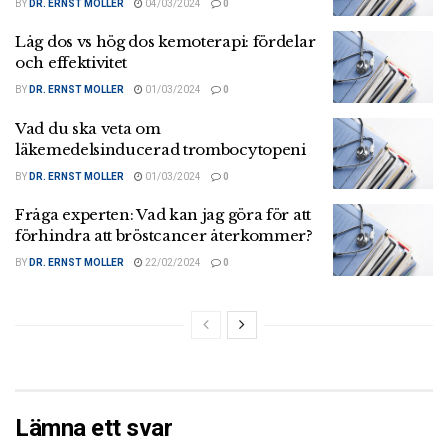
BY
DR. ERNST MOLLER
04/03/2024
0
Låg dos vs hög dos kemoterapi: fördelar
och effektivitet
BY
DR. ERNST MOLLER
01/03/2024
0
Vad du ska veta om
läkemedelsinducerad trombocytopeni
BY
DR. ERNST MOLLER
01/03/2024
0
Fråga experten: Vad kan jag göra för att
förhindra att bröstcancer återkommer?
BY
DR. ERNST MOLLER
22/02/2024
0
Lämna ett svar