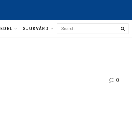
MEDEL
SJUKVÅRD
0