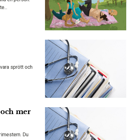
e...
 vara sprött och
s och mer
trimestern. Du