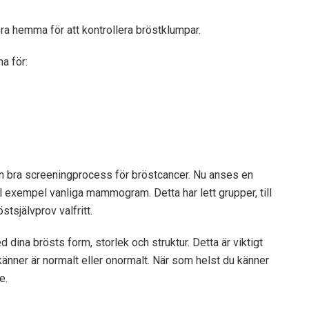
öra hemma för att kontrollera bröstklumpar.
na för:
n bra screeningprocess för bröstcancer. Nu anses en
ill exempel vanliga mammogram. Detta har lett grupper, till
stsjälvprov valfritt.
 dina brösts form, storlek och struktur. Detta är viktigt
känner är normalt eller onormalt. När som helst du känner
e.