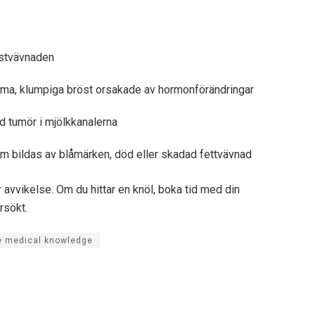
östvävnaden
ma, klumpiga bröst orsakade av hormonförändringar
ad tumör i mjölkkanalerna
om bildas av blåmärken, död eller skadad fettvävnad
r avvikelse. Om du hittar en knöl, boka tid med din
rsökt.
e medical knowledge