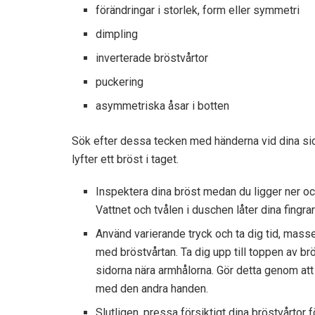
förändringar i storlek, form eller symmetri
dimpling
inverterade bröstvårtor
puckering
asymmetriska åsar i botten
Sök efter dessa tecken med händerna vid dina sid
lyfter ett bröst i taget.
Inspektera dina bröst medan du ligger ner och
Vattnet och tvålen i duschen låter dina fingrar
Använd varierande tryck och ta dig tid, masse
med bröstvårtan. Ta dig upp till toppen av brö
sidorna nära armhålorna. Gör detta genom at
med den andra handen.
Slutligen, pressa försiktigt dina bröstvårtor f