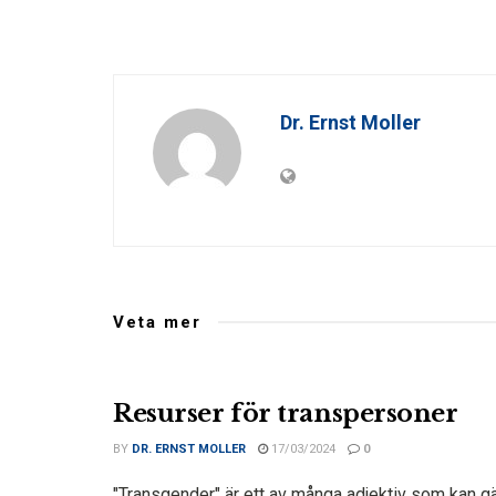
Dr. Ernst Moller
Veta mer
Resurser för transpersoner
BY
DR. ERNST MOLLER
17/03/2024
0
"Transgender" är ett av många adjektiv som kan gä