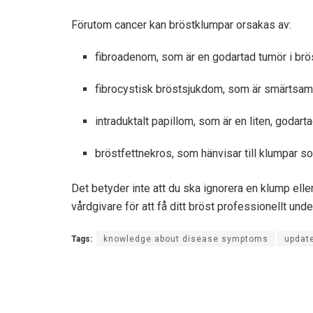
Förutom cancer kan bröstklumpar orsakas av:
fibroadenom, som är en godartad tumör i br
fibrocystisk bröstsjukdom, som är smärtsam
intraduktalt papillom, som är en liten, godart
bröstfettnekros, som hänvisar till klumpar s
Det betyder inte att du ska ignorera en klump elle
vårdgivare för att få ditt bröst professionellt unde
Tags:
knowledge about disease symptoms
updat