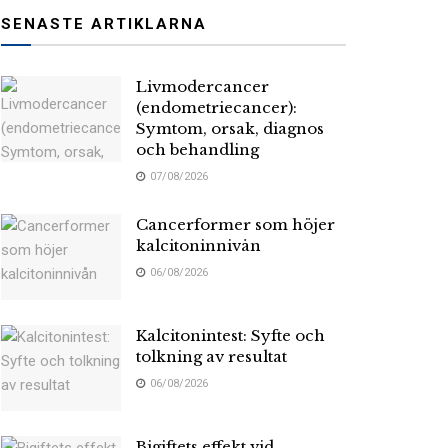
SENASTE ARTIKLARNA
Livmodercancer
(endometriecancer):
Symtom, orsak, diagnos
och behandling
07/08/2026
Cancerformer som höjer
kalcitoninnivån
06/08/2026
Kalcitonintest: Syfte och
tolkning av resultat
06/08/2026
Bigiftets effekt vid