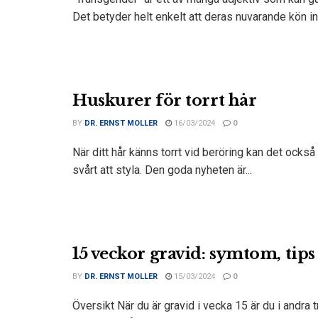
Det betyder helt enkelt att deras nuvarande kön int
Huskurer för torrt hår
BY
DR. ERNST MOLLER
16/03/2024
0
När ditt hår känns torrt vid beröring kan det också
svårt att styla. Den goda nyheten är...
15 veckor gravid: symtom, tip
BY
DR. ERNST MOLLER
15/03/2024
0
Översikt När du är gravid i vecka 15 är du i andra 