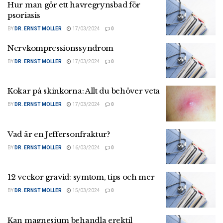
Hur man gör ett havregrynsbad för
psoriasis
BY
DR. ERNST MOLLER
17/03/2024
0
Nervkompressionssyndrom
BY
DR. ERNST MOLLER
17/03/2024
0
Kokar på skinkorna: Allt du behöver veta
BY
DR. ERNST MOLLER
17/03/2024
0
Vad är en Jeffersonfraktur?
BY
DR. ERNST MOLLER
16/03/2024
0
12 veckor gravid: symtom, tips och mer
BY
DR. ERNST MOLLER
15/03/2024
0
Kan magnesium behandla erektil