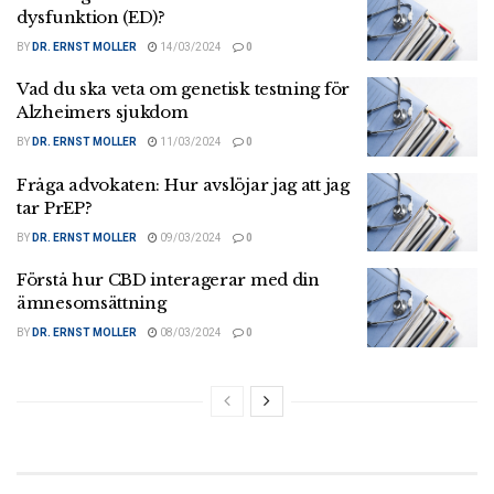
dysfunktion (ED)?
BY
DR. ERNST MOLLER
14/03/2024
0
Vad du ska veta om genetisk testning för
Alzheimers sjukdom
BY
DR. ERNST MOLLER
11/03/2024
0
Fråga advokaten: Hur avslöjar jag att jag
tar PrEP?
BY
DR. ERNST MOLLER
09/03/2024
0
Förstå hur CBD interagerar med din
ämnesomsättning
BY
DR. ERNST MOLLER
08/03/2024
0