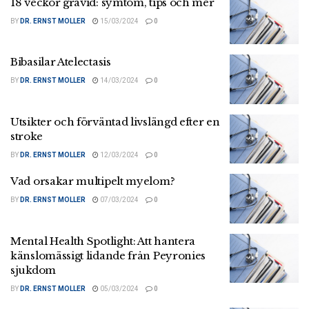
18 veckor gravid: symtom, tips och mer
BY
DR. ERNST MOLLER
15/03/2024
0
Bibasilar Atelectasis
BY
DR. ERNST MOLLER
14/03/2024
0
Utsikter och förväntad livslängd efter en
stroke
BY
DR. ERNST MOLLER
12/03/2024
0
Vad orsakar multipelt myelom?
BY
DR. ERNST MOLLER
07/03/2024
0
Mental Health Spotlight: Att hantera
känslomässigt lidande från Peyronies
sjukdom
BY
DR. ERNST MOLLER
05/03/2024
0