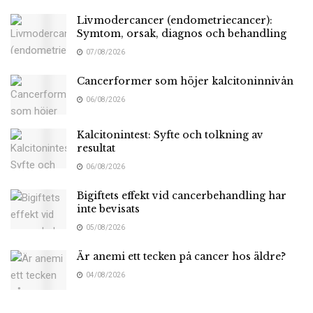
Livmodercancer (endometriecancer):
Symtom, orsak, diagnos och behandling
07/08/2026
Cancerformer som höjer kalcitoninnivån
06/08/2026
Kalcitonintest: Syfte och tolkning av
resultat
06/08/2026
Bigiftets effekt vid cancerbehandling har
inte bevisats
05/08/2026
Är anemi ett tecken på cancer hos äldre?
04/08/2026