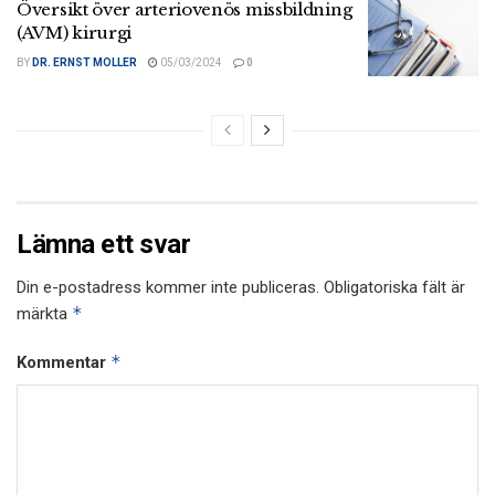
Översikt över arteriovenös missbildning
(AVM) kirurgi
BY
DR. ERNST MOLLER
05/03/2024
0
Lämna ett svar
Din e-postadress kommer inte publiceras.
Obligatoriska fält är
*
märkta
*
Kommentar