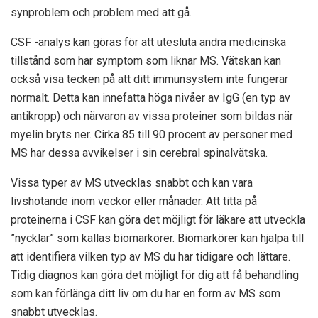
synproblem och problem med att gå.
CSF -analys kan göras för att utesluta andra medicinska
tillstånd som har symptom som liknar MS. Vätskan kan
också visa tecken på att ditt immunsystem inte fungerar
normalt. Detta kan innefatta höga nivåer av IgG (en typ av
antikropp) och närvaron av vissa proteiner som bildas när
myelin bryts ner. Cirka 85 till 90 procent av personer med
MS har dessa avvikelser i sin cerebral spinalvätska.
Vissa typer av MS utvecklas snabbt och kan vara
livshotande inom veckor eller månader. Att titta på
proteinerna i CSF kan göra det möjligt för läkare att utveckla
”nycklar” som kallas biomarkörer. Biomarkörer kan hjälpa till
att identifiera vilken typ av MS du har tidigare och lättare.
Tidig diagnos kan göra det möjligt för dig att få behandling
som kan förlänga ditt liv om du har en form av MS som
snabbt utvecklas.