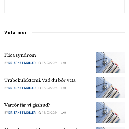
Veta mer
Plica syndrom
BY
DR. ERNST MOLLER
17/03/2024
0
Trabekulektomi: Vad du bör veta
BY
DR. ERNST MOLLER
16/03/2024
0
Varför får vi gåshud?
BY
DR. ERNST MOLLER
16/03/2024
0