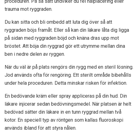
proceduren. På så sätt undviker du fel nålplacering eller
trauma mot ryggraden.
Du kan sitta och bli ombedd att luta dig över så att
ryggraden böjs framåt. Eller så kan din läkare låta dig ligga
på sidan med ryggraden böjd och knäna dras upp mot
bröstet. Att böja din ryggrad gör ett utrymme mellan dina
ben i nedre delen av ryggen.
När du väl är på plats rengörs din rygg med en steril lösning.
Jod används ofta för rengöring. Ett sterilt område bibehålls
under hela proceduren. Detta minskar risken för infektion.
En bedövande kräm eller spray appliceras på din hud. Din
läkare injicerar sedan bedövningsmedel. När platsen är helt
bedövad sätter din läkare in en tunn ryggrad mellan två
kotor. En speciell typ av röntgen som kallas fluoroskopi
används ibland för att styra nålen.