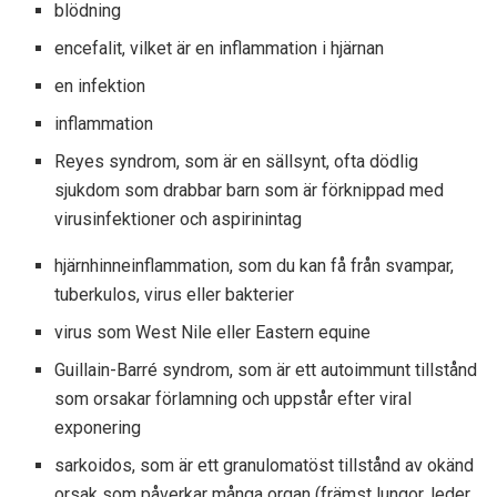
blödning
encefalit, vilket är en inflammation i hjärnan
en infektion
inflammation
Reyes syndrom, som är en sällsynt, ofta dödlig
sjukdom som drabbar barn som är förknippad med
virusinfektioner och aspirinintag
hjärnhinneinflammation, som du kan få från svampar,
tuberkulos, virus eller bakterier
virus som West Nile eller Eastern equine
Guillain-Barré syndrom, som är ett autoimmunt tillstånd
som orsakar förlamning och uppstår efter viral
exponering
sarkoidos, som är ett granulomatöst tillstånd av okänd
orsak som påverkar många organ (främst lungor, leder