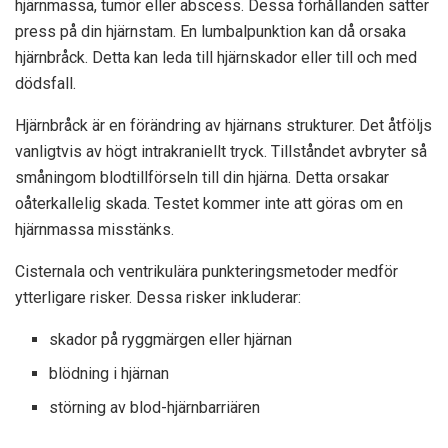
hjärnmassa, tumör eller abscess. Dessa förhållanden sätter
press på din hjärnstam. En lumbalpunktion kan då orsaka
hjärnbråck. Detta kan leda till hjärnskador eller till och med
dödsfall.
Hjärnbråck är en förändring av hjärnans strukturer. Det åtföljs
vanligtvis av högt intrakraniellt tryck. Tillståndet avbryter så
småningom blodtillförseln till din hjärna. Detta orsakar
oåterkallelig skada. Testet kommer inte att göras om en
hjärnmassa misstänks.
Cisternala och ventrikulära punkteringsmetoder medför
ytterligare risker. Dessa risker inkluderar:
skador på ryggmärgen eller hjärnan
blödning i hjärnan
störning av blod-hjärnbarriären