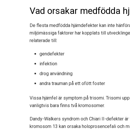
Vad orsakar medfödda hj
De flesta medfödda hjärndefekter kan inte hänföra
miljömässiga faktorer har kopplats till utvecklin
relaterade till:
gendefekter
infektion
drog användning
andra trauman på ett ofött foster
Vissa hjärnfel är symptom på trisomi. Trisomi upp
vanligtvis bara finns två kromosomer.
Dandy-Walkers syndrom och Chiari II-defekter är
kromosom 13 kan orsaka holoprosencefali och mi