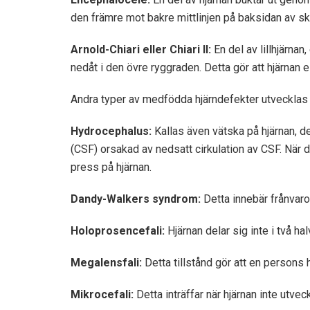
den främre mot bakre mittlinjen på baksidan av sk
Arnold-Chiari eller Chiari II:
En del av lillhjärnan
nedåt i den övre ryggraden. Detta gör att hjärnan
Andra typer av medfödda hjärndefekter utvecklas 
Hydrocephalus:
Kallas även vätska på hjärnan, d
(CSF) orsakad av nedsatt cirkulation av CSF. När d
press på hjärnan.
Dandy-Walkers syndrom:
Detta innebär frånvaro e
Holoprosencefali:
Hjärnan delar sig inte i två hal
Megalensfali:
Detta tillstånd gör att en persons h
Mikrocefali:
Detta inträffar när hjärnan inte utveck