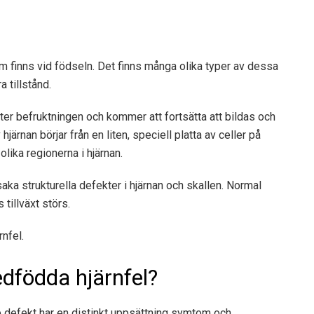
m finns vid födseln. Det finns många olika typer av dessa
a tillstånd.
ter befruktningen och kommer att fortsätta att bildas och
järnan börjar från en liten, speciell platta av celler på
lika regionerna i hjärnan.
ka strukturella defekter i hjärnan och skallen. Normal
tillväxt störs.
rnfel.
dfödda hjärnfel?
 defekt har en distinkt uppsättning symtom och