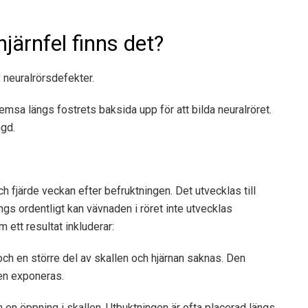
järnfel finns det?
 neuralrörsdefekter.
remsa längs fostrets baksida upp för att bilda neuralröret.
ngd.
h fjärde veckan efter befruktningen. Det utvecklas till
gs ordentligt kan vävnaden i röret inte utvecklas
ett resultat inkluderar:
och en större del av skallen och hjärnan saknas. Den
en exponeras.
 en öppning i skallen. Utbuktningen är ofta placerad längs