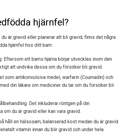
edfödda hjärnfel?
u är gravid eller planerar att bli gravid, finns det några
da hjärnfel hos ditt barn:
g. Eftersom ett barns hjärna börjar utvecklas inom den
ktigt att undvika dessa om du försöker bli gravid.
l som antikonvulsiva medel, warfarin (Coumadin) och
a med din läkare om mediciner du tar om du försöker bli
rålbehandling. Det inkluderar röntgen på din
ta om du är gravid eller kan vara gravid.
 så håll en hälsosam, balanserad kost medan du är gravid.
natalt vitamin innan du blir gravid och under hela