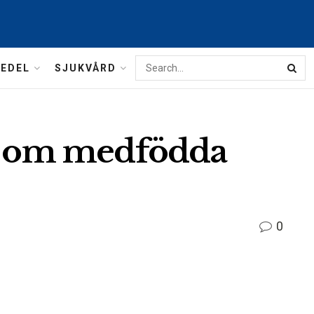
MEDEL
SJUKVÅRD
ta om medfödda
0