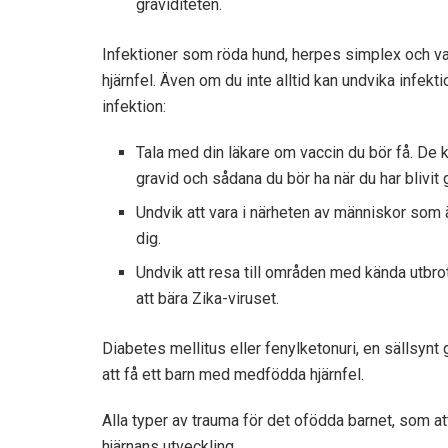
graviditeten.
Infektioner som röda hund, herpes simplex och va
hjärnfel. Även om du inte alltid kan undvika infekti
infektion:
Tala med din läkare om vaccin du bör få. De
gravid och sådana du bör ha när du har blivit 
Undvik att vara i närheten av människor som är
dig.
Undvik att resa till områden med kända utbr
att bära Zika-viruset.
Diabetes mellitus eller fenylketonuri, en sällsynt
att få ett barn med medfödda hjärnfel.
Alla typer av trauma för det ofödda barnet, som a
hjärnans utveckling.