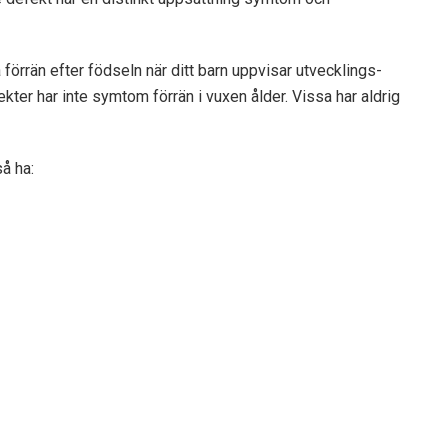
örrän efter födseln när ditt barn uppvisar utvecklings-
kter har inte symtom förrän i vuxen ålder. Vissa har aldrig
å ha: