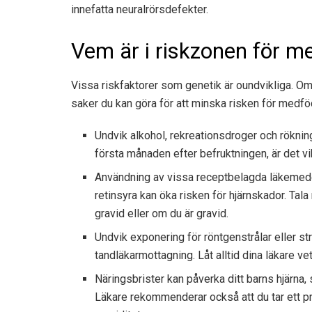
innefatta neuralrörsdefekter.
Vem är i riskzonen för m
Vissa riskfaktorer som genetik är oundvikliga. Om d
saker du kan göra för att minska risken för medföd
Undvik alkohol, rekreationsdroger och röknin
första månaden efter befruktningen, är det vi
Användning av vissa receptbelagda läkemede
retinsyra kan öka risken för hjärnskador. Tal
gravid eller om du är gravid.
Undvik exponering för röntgenstrålar eller st
tandläkarmottagning. Låt alltid dina läkare ve
Näringsbrister kan påverka ditt barns hjärna,
Läkare rekommenderar också att du tar ett pre