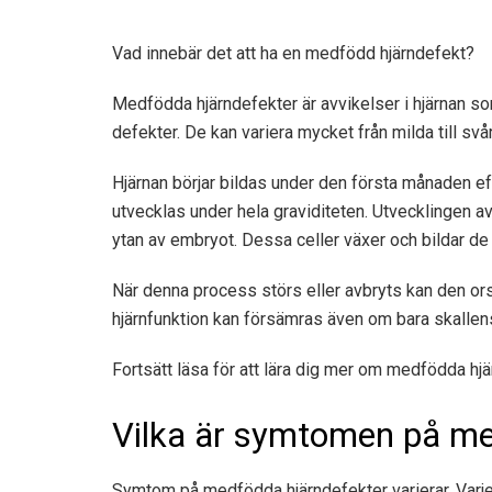
Vad innebär det att ha en medfödd hjärndefekt?
Medfödda hjärndefekter är avvikelser i hjärnan so
defekter. De kan variera mycket från milda till svår
Hjärnan börjar bildas under den första månaden ef
utvecklas under hela graviditeten. Utvecklingen av h
ytan av embryot. Dessa celler växer och bildar de o
När denna process störs eller avbryts kan den orsa
hjärnfunktion kan försämras även om bara skallens 
Fortsätt läsa för att lära dig mer om medfödda hjä
Vilka är symtomen på me
Symtom på medfödda hjärndefekter varierar. Varje