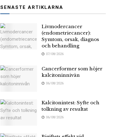
SENASTE ARTIKLARNA
Livmodercancer
(endometriecancer):
Symtom, orsak, diagnos
och behandling
07/08/2026
Cancerformer som höjer
kalcitoninnivån
06/08/2026
Kalcitonintest: Syfte och
tolkning av resultat
06/08/2026
Bigiftets effekt vid