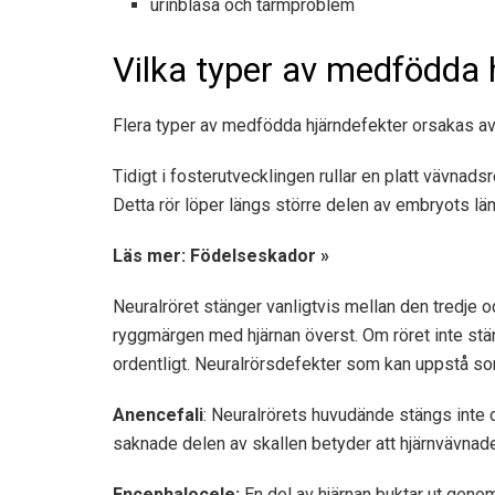
urinblåsa och tarmproblem
Vilka typer av medfödda h
Flera typer av medfödda hjärndefekter orsakas av
Tidigt i fosterutvecklingen rullar en platt vävnads
Detta rör löper längs större delen av embryots lä
Läs mer: Födelseskador »
Neuralröret stänger vanligtvis mellan den tredje oc
ryggmärgen med hjärnan överst. Om röret inte stän
ordentligt. Neuralrörsdefekter som kan uppstå som 
Anencefali
: Neuralrörets huvudände stängs inte 
saknade delen av skallen betyder att hjärnvävnad
Encephalocele:
En del av hjärnan buktar ut genom