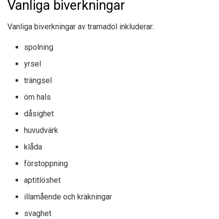
Vanliga biverkningar
Vanliga biverkningar av tramadol inkluderar:
spolning
yrsel
trängsel
öm hals
dåsighet
huvudvärk
klåda
förstoppning
aptitlöshet
illamående och kräkningar
svaghet