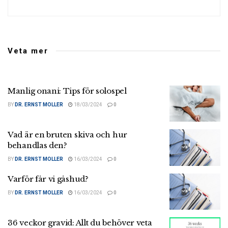
Veta mer
Manlig onani: Tips för solospel
BY
DR. ERNST MOLLER
18/03/2024
0
Vad är en bruten skiva och hur
behandlas den?
BY
DR. ERNST MOLLER
16/03/2024
0
Varför får vi gåshud?
BY
DR. ERNST MOLLER
16/03/2024
0
36 veckor gravid: Allt du behöver veta