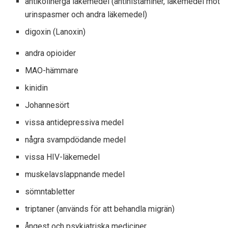
antikolinerga läkemedel (antihistaminer, läkemedel mot
urinspasmer och andra läkemedel)
digoxin (Lanoxin)
andra opioider
MAO-hämmare
kinidin
Johannesört
vissa antidepressiva medel
några svampdödande medel
vissa HIV-läkemedel
muskelavslappnande medel
sömntabletter
triptaner (används för att behandla migrän)
ångest och psykiatriska mediciner