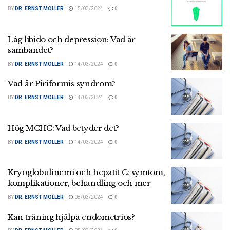
BY
DR. ERNST MOLLER
15/03/2024
0
Låg libido och depression: Vad är
sambandet?
BY
DR. ERNST MOLLER
14/03/2024
0
Vad är Piriformis syndrom?
BY
DR. ERNST MOLLER
14/03/2024
0
Hög MCHC: Vad betyder det?
BY
DR. ERNST MOLLER
14/03/2024
0
Kryoglobulinemi och hepatit C: symtom,
komplikationer, behandling och mer
BY
DR. ERNST MOLLER
08/03/2024
0
Kan träning hjälpa endometrios?