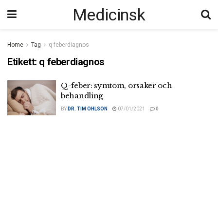
Medicinsk
Home
Tag
q feberdiagnos
Etikett:
q feberdiagnos
Q-feber: symtom, orsaker och
behandling
BY
DR. TIM OHLSON
07/01/2021
0