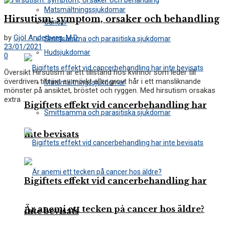
Matsmältningssjukdomar
Hirsutism: symptom, orsaker och behandling
Cancer
by
Gjöl Anderberg, M.D.
Smittsamma och parasitiska sjukdomar
23/01/2021
Hudsjukdomar
0
Översikt Hirsutism är ett tillstånd hos kvinnor som leder till
överdriven tillväxt av mörkt eller grovt hår i ett mansliknande
Matsmältningssjukdomar
mönster på ansiktet, bröstet och ryggen. Med hirsutism orsakas
extra ...
Bigiftets effekt vid cancerbehandling har
Smittsamma och parasitiska sjukdomar
inte bevisats
Bigiftets effekt vid cancerbehandling har
Är anemi ett tecken på cancer hos äldre?
inte bevisats