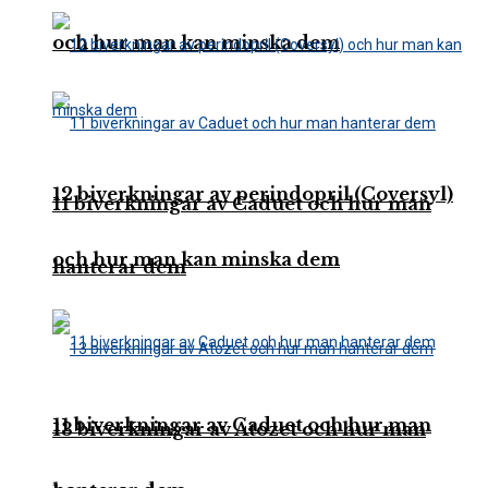
och hur man kan minska dem
12 biverkningar av perindopril (Coversyl)
11 biverkningar av Caduet och hur man
och hur man kan minska dem
hanterar dem
11 biverkningar av Caduet och hur man
13 biverkningar av Atozet och hur man