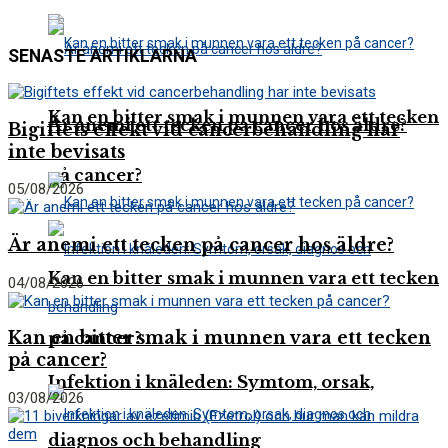
SENASTE ARTIKLARNA
Kan en bitter smak i munnen vara ett tecken
Är anemi ett tecken på cancer hos äldre?
Bigiftets effekt vid cancerbehandling har
inte bevisats
på cancer?
05/08/2026
Är anemi ett tecken på cancer hos äldre?
Kan en bitter smak i munnen vara ett tecken
04/08/2026
Kan en bitter smak i munnen vara ett tecken
på cancer?
på cancer?
Infektion i knäleden: Symtom, orsak,
03/08/2026
diagnos och behandling