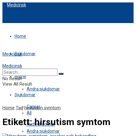
Medicinsk
Home
Sjukdomar
Medicinsk
Medicinsk
All
Home
No Result
View All Result
Andra sjukdomar
Sjukdomar
Cancer
Home
Tag
hirsutism symtom
All
Etikett:
hirsutism symtom
Hudsjukdomar
Andra sjukdomar