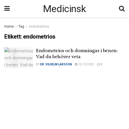
Medicinsk
Home
Tag
endometrios
Etikett:
endometrios
Endometrios och domningar i benen:
Vad du behöver veta
BY
DR. VILHELM LARSSON
25/12/2025
0