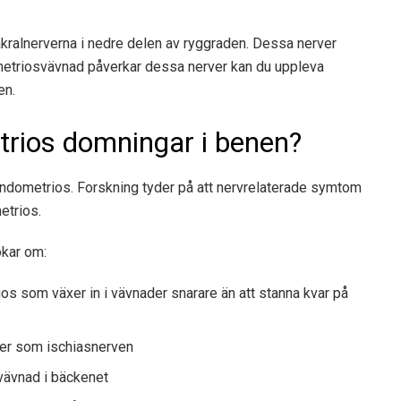
sakralnerverna i nedre delen av ryggraden. Dessa nerver
ometriosvävnad påverkar dessa nerver kan du uppleva
en.
trios domningar i benen?
endometrios. Forskning tyder på att nervrelaterade symtom
etrios.
ökar om:
rios som växer in i vävnader snarare än att stanna kvar på
rver som ischiasnerven
vävnad i bäckenet