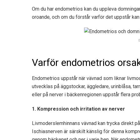
Om du har endometrios kan du uppleva domningar
oroande, och om du förstår varför det uppstår kan d
Varför endometrios orsa
Endometrios uppstår när vävnad som liknar livmo
utvecklas på äggstockar, äggledare, urinblåsa, t
eller på nerver i bäckenregionen uppstår flera pr
1. Kompression och irritation av nerver
Livmoderslemhinnans vävnad kan trycka direkt på 
Ischiasnerven är särskilt känslig för denna kompr
genom bäckenet och ner i varje ben. När endometr