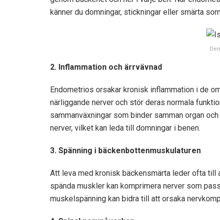
känner du domningar, stickningar eller smärta som 
Den
2. Inflammation och ärrvävnad
Endometrios orsakar kronisk inflammation i de om
närliggande nerver och stör deras normala funkt
sammanväxningar som binder samman organ och vä
nerver, vilket kan leda till domningar i benen.
3. Spänning i bäckenbottenmuskulaturen
Att leva med kronisk bäckensmärta leder ofta til
spända muskler kan komprimera nerver som passe
muskelspänning kan bidra till att orsaka nervkom