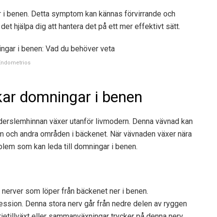
 i benen. Detta symptom kan kännas förvirrande och
et hjälpa dig att hantera det på ett mer effektivt sätt.
Endometrios
kar domningar i benen
derslemhinnan växer utanför livmodern. Denna vävnad kan
arm och andra områden i bäckenet. När vävnaden växer nära
oblem som kan leda till domningar i benen.
nerver som löper från bäckenet ner i benen.
ession. Denna stora nerv går från nedre delen av ryggen
ietillväxt eller sammanväxningar trycker på denna nerv