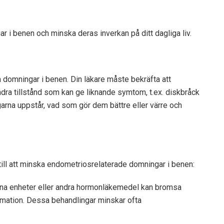
ar i benen och minska deras inverkan på ditt dagliga liv.
a domningar i benen. Din läkare måste bekräfta att
ra tillstånd som kan ge liknande symtom, t.ex. diskbråck
garna uppstår, vad som gör dem bättre eller värre och
till att minska endometriosrelaterade domningar i benen:
erina enheter eller andra hormonläkemedel kan bromsa
mmation. Dessa behandlingar minskar ofta