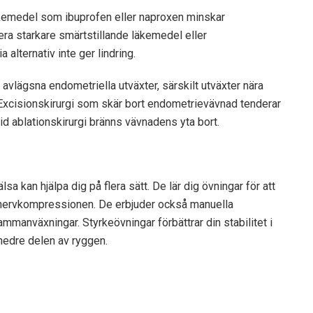
äkemedel som ibuprofen eller naproxen minskar
era starkare smärtstillande läkemedel eller
lternativ inte ger lindring.
 avlägsna endometriella utväxter, särskilt utväxter nära
 Excisionskirurgi som skär bort endometrievävnad tenderar
 Vid ablationskirurgi bränns vävnadens yta bort.
 kan hjälpa dig på flera sätt. De lär dig övningar för att
nervkompressionen. De erbjuder också manuella
mmanväxningar. Styrkeövningar förbättrar din stabilitet i
nedre delen av ryggen.