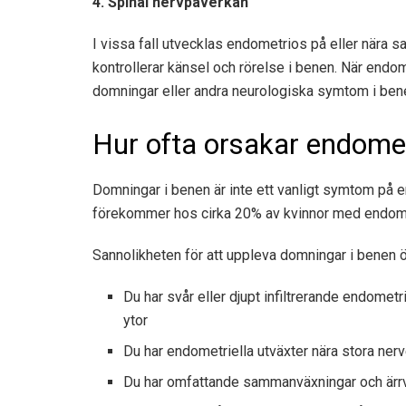
4. Spinal nervpåverkan
I vissa fall utvecklas endometrios på eller nära 
kontrollerar känsel och rörelse i benen. När end
domningar eller andra neurologiska symtom i ben
Hur ofta orsakar endome
Domningar i benen är inte ett vanligt symtom på 
förekommer hos cirka 20% av kvinnor med endom
Sannolikheten för att uppleva domningar i benen 
Du har svår eller djupt infiltrerande endomet
ytor
Du har endometriella utväxter nära stora ne
Du har omfattande sammanväxningar och ärr