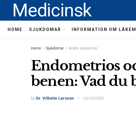
Medicinsk
HOME
SJUKDOMAR
INFORMATION OM LÄKE
Home
Sjukdomar
Andra sjukdomar
Endometrios o
benen: Vad du 
by
Dr. Vilhelm Larsson
25/12/2025