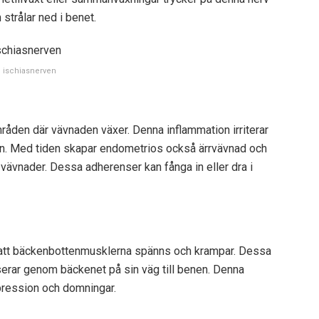
strålar ned i benet.
 ischiasnerven
råden där vävnaden växer. Denna inflammation irriterar
ion. Med tiden skapar endometrios också ärrvävnad och
vnader. Dessa adherenser kan fånga in eller dra i
l att bäckenbottenmusklerna spänns och krampar. Dessa
rar genom bäckenet på sin väg till benen. Denna
pression och domningar.