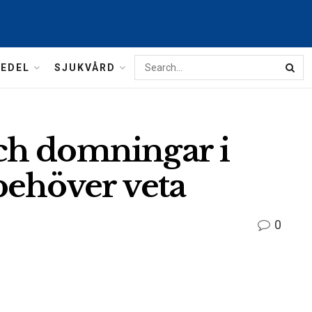
MEDEL
SJUKVÅRD
ch domningar i
behöver veta
0