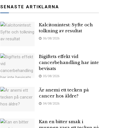
SENASTE ARTIKLARNA
Kalcitonintest: Syfte och
tolkning av resultat
06/08/2026
Bigiftets effekt vid
cancerbehandling har inte
bevisats
05/08/2026
Är anemi ett tecken på
cancer hos äldre?
04/08/2026
Kan en bitter smak i
munnen vara ett tecken på