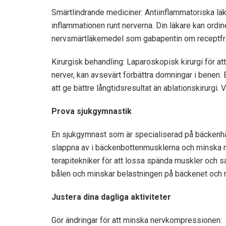
Smärtlindrande mediciner: Antiinflammatoriska l
inflammationen runt nerverna. Din läkare kan ordin
nervsmärtläkemedel som gabapentin om receptfria a
Kirurgisk behandling: Laparoskopisk kirurgi för att
nerver, kan avsevärt förbättra domningar i benen.
att ge bättre långtidsresultat än ablationskirurgi.
Prova sjukgymnastik
En sjukgymnast som är specialiserad på bäckenhälsa
slappna av i bäckenbottenmusklerna och minska 
terapitekniker för att lossa spända muskler och sa
bålen och minskar belastningen på bäckenet och 
Justera dina dagliga aktiviteter
Gör ändringar för att minska nervkompressionen: