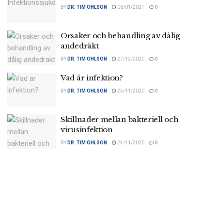
BY
DR. TIM OHLSON
06/01/2021
0
Orsaker och behandling av dålig
andedräkt
BY
DR. TIM OHLSON
27/12/2020
0
Vad är infektion?
BY
DR. TIM OHLSON
25/11/2020
0
Skillnader mellan bakteriell och
virusinfektion
BY
DR. TIM OHLSON
24/11/2020
0