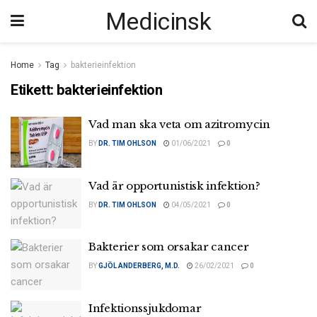
Medicinsk
Home
Tag
bakterieinfektion
Etikett:
bakterieinfektion
Vad man ska veta om azitromycin
BY
DR. TIM OHLSON
01/06/2021
0
Vad är opportunistisk infektion?
BY
DR. TIM OHLSON
04/05/2021
0
Bakterier som orsakar cancer
BY
GJÖL ANDERBERG, M.D.
26/02/2021
0
Infektionssjukdomar