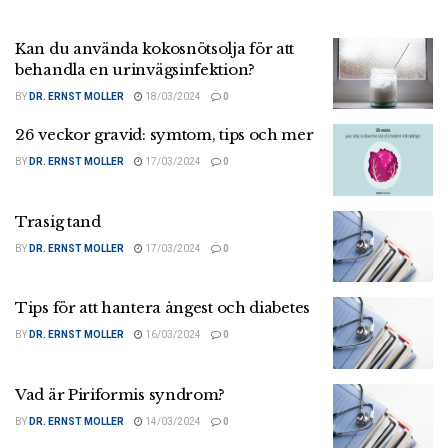
Kan du använda kokosnötsolja för att
behandla en urinvägsinfektion?
BY
DR. ERNST MOLLER
18/03/2024
0
26 veckor gravid: symtom, tips och mer
BY
DR. ERNST MOLLER
17/03/2024
0
Trasig tand
BY
DR. ERNST MOLLER
17/03/2024
0
Tips för att hantera ångest och diabetes
BY
DR. ERNST MOLLER
16/03/2024
0
Vad är Piriformis syndrom?
BY
DR. ERNST MOLLER
14/03/2024
0