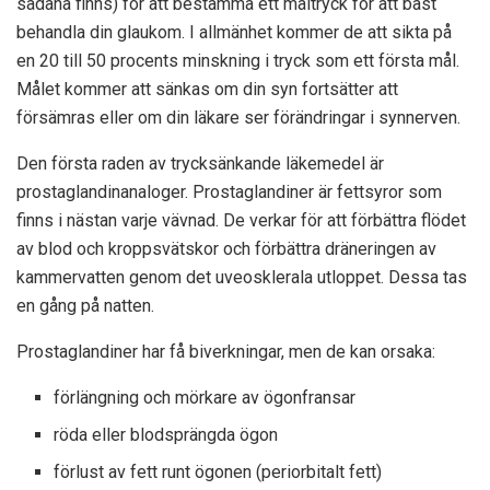
sådana finns) för att bestämma ett måltryck för att bäst
behandla din glaukom. I allmänhet kommer de att sikta på
en
20 till 50 procents minskning
i tryck som ett första mål.
Målet kommer att sänkas om din syn fortsätter att
försämras eller om din läkare ser förändringar i synnerven.
Den första raden av trycksänkande läkemedel är
prostaglandinanaloger. Prostaglandiner är fettsyror som
finns i nästan varje vävnad. De verkar för att förbättra flödet
av blod och kroppsvätskor och förbättra dräneringen av
kammervatten genom det uveosklerala utloppet. Dessa tas
en gång på natten.
Prostaglandiner har få biverkningar, men de kan orsaka:
förlängning och mörkare av ögonfransar
röda eller blodsprängda ögon
förlust av fett runt ögonen (periorbitalt fett)