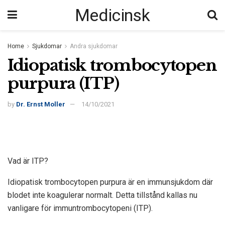
Medicinsk
Home
Sjukdomar
Andra sjukdomar
Idiopatisk trombocytopen
purpura (ITP)
by
Dr. Ernst Moller
14/10/2021
Vad är ITP?
Idiopatisk trombocytopen purpura är en immunsjukdom där
blodet inte koagulerar normalt. Detta tillstånd kallas nu
vanligare för immuntrombocytopeni (ITP).