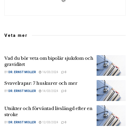
Veta mer
Vad du bör veta om bipolär sjukdom och
graviditet
BY
DR. ERNST MOLLER
16/03/2024
0
Svavelrapar: 7 huskurer och mer
BY
DR. ERNST MOLLER
14/03/2024
0
Utsikter och förväntad livslängd efter en
stroke
BY
DR. ERNST MOLLER
12/03/2024
0