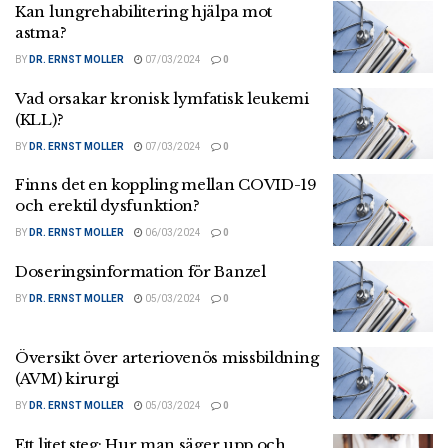
Kan lungrehabilitering hjälpa mot
astma?
BY
DR. ERNST MOLLER
07/03/2024
0
Vad orsakar kronisk lymfatisk leukemi
(KLL)?
BY
DR. ERNST MOLLER
07/03/2024
0
Finns det en koppling mellan COVID-19
och erektil dysfunktion?
BY
DR. ERNST MOLLER
06/03/2024
0
Doseringsinformation för Banzel
BY
DR. ERNST MOLLER
05/03/2024
0
Översikt över arteriovenös missbildning
(AVM) kirurgi
BY
DR. ERNST MOLLER
05/03/2024
0
Ett litet steg: Hur man säger upp och