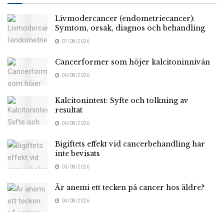
Livmodercancer (endometriecancer):
Symtom, orsak, diagnos och behandling
07/08/2026
Cancerformer som höjer kalcitoninnivån
06/08/2026
Kalcitonintest: Syfte och tolkning av
resultat
06/08/2026
Bigiftets effekt vid cancerbehandling har
inte bevisats
05/08/2026
Är anemi ett tecken på cancer hos äldre?
04/08/2026