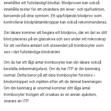
innehåller ett fullständigt blodtal
.
Blodproven kan också
innehålla tester för att utvärdera din lever- och njurfunktion,
beroende på dina symtom. Ett uppföljande blodprov som
kontrollerar blodplättantikroppar kan också rekommenderas.
Din läkare kommer att begära ett blodprov
,
där en del av ditt
blod placeras på en glasskiva och ses under ett mikroskop
för att verifiera antalet och utseendet på trombocyter som
ses i det fullständiga blodvärdet.
Om du har ett lågt antal trombocyter kan din läkare också
beställa en
benmärgstest
.
Om du har ITP är din benmärg
normal. Detta beror på att dina trombocyter förstörs i
blodomloppet och mjälten efter att de lämnat benmärgen.
Om din benmärg är onormal kommer ditt låga antal
trombocyter troligen att orsakas av en annan sjukdom,
snarare än ITP.