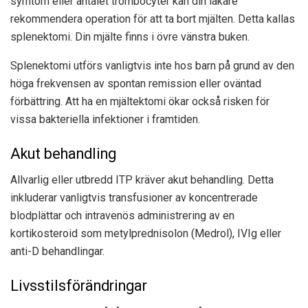
symtom eller antalet trombocyter kan din läkare
rekommendera operation för att ta bort mjälten. Detta kallas
splenektomi. Din mjälte finns i övre vänstra buken.
Splenektomi utförs vanligtvis inte hos barn på grund av den
höga frekvensen av spontan remission eller oväntad
förbättring. Att ha en mjältektomi ökar också risken för
vissa bakteriella infektioner i framtiden.
Akut behandling
Allvarlig eller utbredd ITP kräver akut behandling. Detta
inkluderar vanligtvis transfusioner av koncentrerade
blodplättar och intravenös administrering av en
kortikosteroid som metylprednisolon (Medrol), IVIg eller
anti-D behandlingar.
Livsstilsförändringar