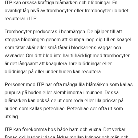
ITP kan orsaka kraftiga blåmärken och blödningar. En
ovanligt låg nivå av trombocyter eller trombocyter i blodet
resulterar i ITP.
Trombocyter produceras i benmärgen. De hjälper till att
stoppa blödningen genom att klumpa ihop sig till en koagel
som tätar skär eller små tårar i blodkärlens väggar och
vävnader. Om ditt blod inte har tillräckligt med trombocyter
är det långsamt att koagulera. Inre blödningar eller
blödningar på eller under huden kan resultera.
Personer med ITP har ofta många lila blåmärken som kallas
purpura på huden eller slemhinnorna i munnen. Dessa
blåmärken kan också se ut som röda eller lila prickar på
huden som kallas petechiae. Petechiae ser ofta ut som
utslag.
ITP kan förekomma hos både barn och vuxna. Det verkar
finnas skillnader i vissa åldrar mellan kvinnor och män och