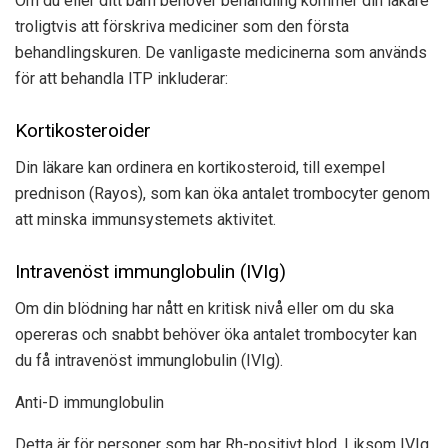
Om du eller ditt barn behöver behandling kommer din läkare
troligtvis att förskriva mediciner som den första
behandlingskuren. De vanligaste medicinerna som används
för att behandla ITP inkluderar:
Kortikosteroider
Din läkare kan ordinera en kortikosteroid, till exempel
prednison (Rayos), som kan öka antalet trombocyter genom
att minska immunsystemets aktivitet.
Intravenöst immunglobulin (IVIg)
Om din blödning har nått en kritisk nivå eller om du ska
opereras och snabbt behöver öka antalet trombocyter kan
du få intravenöst immunglobulin (IVIg).
Anti-D immunglobulin
Detta är för personer som har Rh-positivt blod. Liksom IVIg