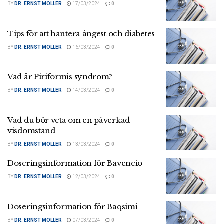
BY
DR. ERNST MOLLER
17/03/2024
0
Tips för att hantera ångest och diabetes
BY
DR. ERNST MOLLER
16/03/2024
0
Vad är Piriformis syndrom?
BY
DR. ERNST MOLLER
14/03/2024
0
Vad du bör veta om en påverkad
visdomstand
BY
DR. ERNST MOLLER
13/03/2024
0
Doseringsinformation för Bavencio
BY
DR. ERNST MOLLER
12/03/2024
0
Doseringsinformation för Baqsimi
BY
DR. ERNST MOLLER
07/03/2024
0