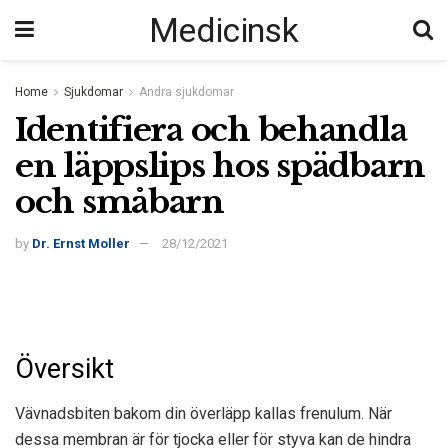
Medicinsk
Home
Sjukdomar
Andra sjukdomar
Identifiera och behandla
en läppslips hos spädbarn
och småbarn
by
Dr. Ernst Moller
28/12/2021
Översikt
Vävnadsbiten bakom din överläpp kallas frenulum. När
dessa membran är för tjocka eller för styva kan de hindra