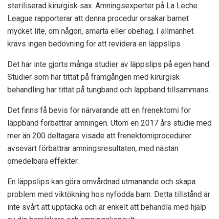
steriliserad kirurgisk sax. Amningsexperter på La Leche
League rapporterar att denna procedur orsakar barnet
mycket lite, om någon, smärta eller obehag. I allmänhet
krävs ingen bedövning för att revidera en läppslips.
Det har inte gjorts många studier av läppslips på egen hand.
Studier som har tittat på framgången med kirurgisk
behandling har tittat på tungband och läppband tillsammans.
Det finns få bevis för närvarande att en frenektomi för
läppband förbättrar amningen. Utom en
2017 års studie
med
mer än 200 deltagare visade att frenektomiprocedurer
avsevärt förbättrar amningsresultaten, med nästan
omedelbara effekter.
En läppslips kan göra omvårdnad utmanande och skapa
problem med viktökning hos nyfödda barn. Detta tillstånd är
inte svårt att upptäcka och är enkelt att behandla med hjälp