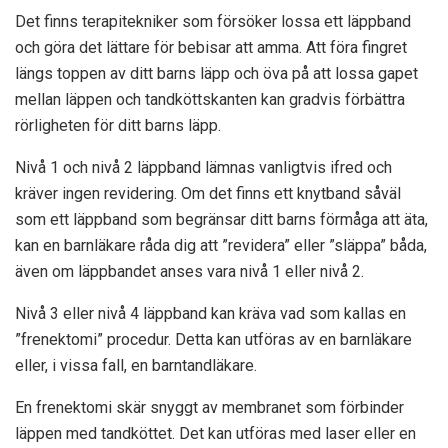
Det finns terapitekniker som försöker lossa ett läppband
och göra det lättare för bebisar att amma. Att föra fingret
längs toppen av ditt barns läpp och öva på att lossa gapet
mellan läppen och tandköttskanten kan gradvis förbättra
rörligheten för ditt barns läpp.
Nivå 1 och nivå 2 läppband lämnas vanligtvis ifred och
kräver ingen revidering. Om det finns ett knytband såväl
som ett läppband som begränsar ditt barns förmåga att äta,
kan en barnläkare råda dig att ”revidera” eller ”släppa” båda,
även om läppbandet anses vara nivå 1 eller nivå 2.
Nivå 3 eller nivå 4 läppband kan kräva vad som kallas en
”frenektomi” procedur. Detta kan utföras av en barnläkare
eller, i vissa fall, en barntandläkare.
En frenektomi skär snyggt av membranet som förbinder
läppen med tandköttet. Det kan utföras med laser eller en