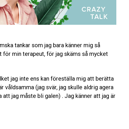
hemska tankar som jag bara känner mig så
at för min terapeut, för jag skäms så mycket
ilket jag inte ens kan föreställa mig att berätta
r våldsamma (jag svär, jag skulle aldrig agera
att jag måste bli galen) . Jag känner att jag är