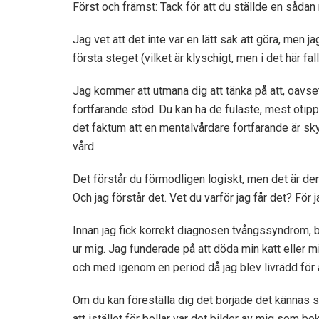
Först och främst: Tack för att du ställde en sådan
Jag vet att det inte var en lätt sak att göra, men j
första steget (vilket är klyschigt, men i det här fal
Jag kommer att utmana dig att tänka på att, oavset
fortfarande stöd. Du kan ha de fulaste, mest otipp
det faktum att en mentalvårdare fortfarande är 
vård.
Det förstår du förmodligen logiskt, men det är de
Och jag förstår det. Vet du varför jag får det? För j
Innan jag fick korrekt diagnosen tvångssyndrom, 
ur mig. Jag funderade på att döda min katt eller min
och med igenom en period då jag blev livrädd för 
Om du kan föreställa dig det började det kännas 
att istället för bollar var det bilder av mig som b