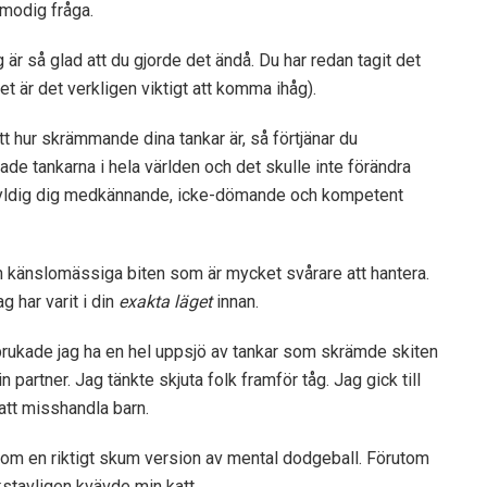
 modig fråga.
ag är så glad att du gjorde det ändå. Du har redan tagit det
let är det verkligen viktigt att komma ihåg).
t hur skrämmande dina tankar är, så förtjänar du
ade tankarna i hela världen och det skulle inte förändra
skyldig dig medkännande, icke-dömande och kompetent
n känslomässiga biten som är mycket svårare att hantera.
ag har varit i din
exakta läget
innan.
brukade jag ha en hel uppsjö av tankar som skrämde skiten
 partner. Jag tänkte skjuta folk framför tåg. Jag gick till
att misshandla barn.
som en riktigt skum version av mental dodgeball. Förutom
okstavligen kvävde min katt.