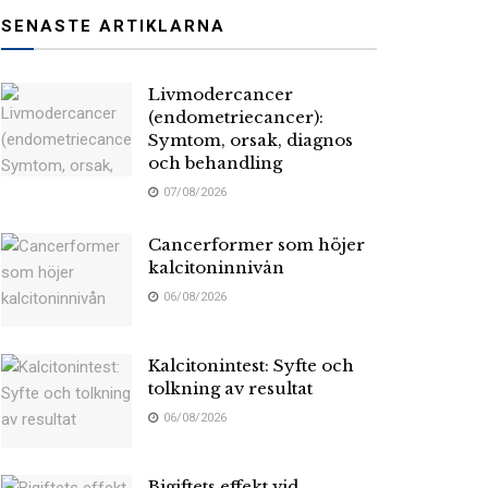
SENASTE ARTIKLARNA
Livmodercancer
(endometriecancer):
Symtom, orsak, diagnos
och behandling
07/08/2026
Cancerformer som höjer
kalcitoninnivån
06/08/2026
Kalcitonintest: Syfte och
tolkning av resultat
06/08/2026
Bigiftets effekt vid