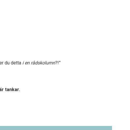
er du detta
i en rådskolumn
?!”
är tankar.