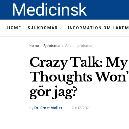
Medicinsk
HOME
SJUKDOMAR
INFORMATION OM LÄKE
Home
Sjukdomar
Andra sjukdomar
Crazy Talk: My
Thoughts Won’
gör jag?
by
Dr. Ernst Moller
29/12/2021