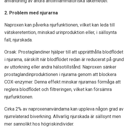
användning av andra antiinflammatoriska läkemedel.
2. Problem med njurarna
Naproxen kan påverka njurfunktionen, vilket kan leda till
vätskeretention, minskad urinproduktion eller, i sällsynta
fall, njurskada.
Orsak: Prostaglandiner hjälper till att upprätthålla blodflödet
i njurarna, särskilt när blodflödet redan är reducerat på grund
av uttorkning eller andra hälsotillstånd. Naproxen sänker
prostaglandinproduktionen i njurarna genom att blockera
COX-enzymer. Denna effekt minskar njurarnas förmåga att
reglera blodflödet och filtreringen, vilket kan försämra
njurfunktionen.
Cirka 2% av naproxenanvändarna kan uppleva någon grad av
njurrelaterad biverkning. Allvarlig njurskada är sällsynt men
mer sannolikt hos högriskindivider.