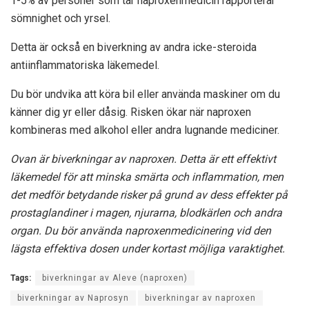
1-5% av personer som tar naproxenmedicin rapporterar
sömnighet och yrsel.
Detta är också en biverkning av andra icke-steroida
antiinflammatoriska läkemedel.
Du bör undvika att köra bil eller använda maskiner om du
känner dig yr eller dåsig. Risken ökar när naproxen
kombineras med alkohol eller andra lugnande mediciner.
Ovan är biverkningar av naproxen. Detta är ett effektivt
läkemedel för att minska smärta och inflammation, men
det medför betydande risker på grund av dess effekter på
prostaglandiner i magen, njurarna, blodkärlen och andra
organ. Du bör använda naproxenmedicinering vid den
lägsta effektiva dosen under kortast möjliga varaktighet.
Tags:
biverkningar av Aleve (naproxen)
biverkningar av Naprosyn
biverkningar av naproxen