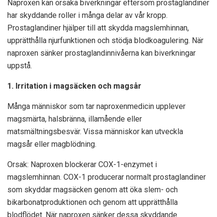
Naproxen kan orsaka biverkningar eftersom prostaglandiner
har skyddande roller i många delar av vår kropp.
Prostaglandiner hjälper till att skydda magslemhinnan,
upprätthålla njurfunktionen och stödja blodkoagulering. När
naproxen sänker prostaglandinnivåerna kan biverkningar
uppstå.
1. Irritation i magsäcken och magsår
Många människor som tar naproxenmedicin upplever
magsmärta, halsbränna, illamående eller
matsmältningsbesvär. Vissa människor kan utveckla
magsår eller magblödning.
Orsak: Naproxen blockerar COX-1-enzymet i
magslemhinnan. COX-1 producerar normalt prostaglandiner
som skyddar magsäcken genom att öka slem- och
bikarbonatproduktionen och genom att upprätthålla
blodflödet. När naproxen sänker dessa skyddande