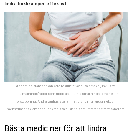
lindra bukkramper effektivt.
Abdominalkramper kan vara resultatet av olika orsaker, inklusive
matsmältningsfrågor som uppblåsthet, matsmältningsbesvär eller
förstoppning. Andra vanliga skäl är matförgiftning, virusinfektion,
menstruationskramper eller kroniska tillstånd som irriterande tarmsyndrom.
Bästa mediciner för att lindra