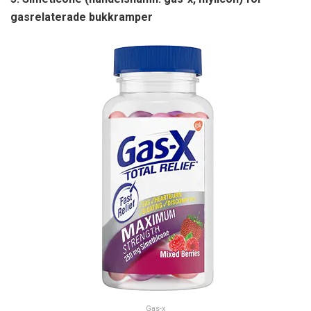
gasrelaterade bukkramper
Gas-x