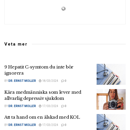
Veta mer
9 Hepatit C-symtom du inte bör
ignorera
BY
DR. ERNST MOLLER
18/03/2024
0
Kära medmänniska som lever med
allvarlig depressiv sjukdom
BY
DR. ERNST MOLLER
17/03/2024
0
Att ta hand om en älskad med KOL
BY
DR. ERNST MOLLER
17/03/2024
0