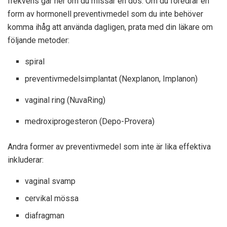
frekvens går ner om du missar en dos. Om du föredrar en
form av hormonell preventivmedel som du inte behöver
komma ihåg att använda dagligen, prata med din läkare om
följande metoder:
spiral
preventivmedelsimplantat (Nexplanon, Implanon)
vaginal ring (NuvaRing)
medroxiprogesteron (Depo-Provera)
Andra former av preventivmedel som inte är lika effektiva
inkluderar:
vaginal svamp
cervikal mössa
diafragman