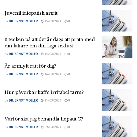
Juvenil idiopatisk artrit
BY
DR. ERNST MOLLER
15/03/2024
0
3 tecken på att det är dags att prata med
din läkare om din låga sexlust
BY
DR. ERNST MOLLER
14/03/2024
0
Är armlyft rätt för dig?
BY
DR. ERNST MOLLER
14/03/2024
0
Hur påverkar kaffe Irritabel tarm?
BY
DR. ERNST MOLLER
11/03/2024
0
Varför ska jag behandla hepatit C?
BY
DR. ERNST MOLLER
09/03/2024
0