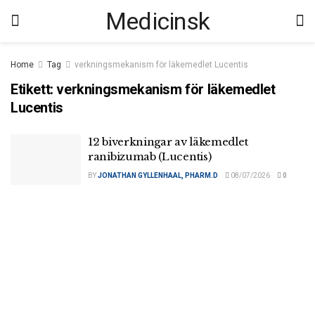
Medicinsk
Home
Tag
verkningsmekanism för läkemedlet Lucentis
Etikett:
verkningsmekanism för läkemedlet
Lucentis
12 biverkningar av läkemedlet
ranibizumab (Lucentis)
BY
JONATHAN GYLLENHAAL, PHARM.D
08/07/2026
0